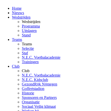
Home
Nieuws
Wedstrijden
Wedstrijden
Programma
Uitslagen
Stand
Teams
Teams
Selectie
Staf
N.E.C. Voetbalacademie
Trainingen
Club
Club
N.E.C. Voetbalacademie
N.E.C. Kidsclub
GezondRijk Nijmegen
Goffertstadion
Historie
Sponsoren en Partners
Organisatie
Sociaal Veilig klimaat
Werken bij