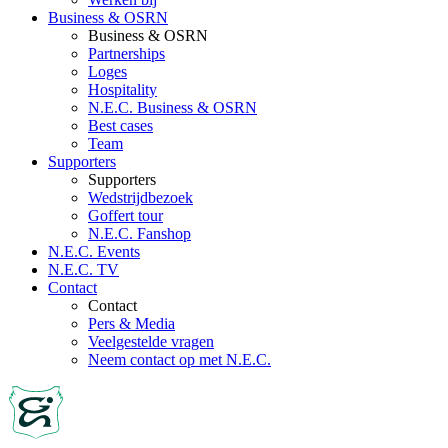
Business & OSRN
Business & OSRN
Partnerships
Loges
Hospitality
N.E.C. Business & OSRN
Best cases
Team
Supporters
Supporters
Wedstrijdbezoek
Goffert tour
N.E.C. Fanshop
N.E.C. Events
N.E.C. TV
Contact
Contact
Pers & Media
Veelgestelde vragen
Neem contact op met N.E.C.