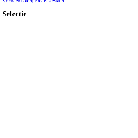
VriendenLoterij Eredivisiestand
Selectie