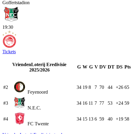
Goffertstadion
19:30
Tickets
VriendenLoterij Eredivisie
G
W
G
V
DV
DT
DS
Pts
2025/2026
#2
34
19
8
7
70
44
+26
65
Feyenoord
#3
34
16
11
7
77
53
+24
59
N.E.C.
#4
34
15
13
6
59
40
+19
58
FC Twente