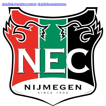
skiplinksjumptocontent
skiplinksmainmenu