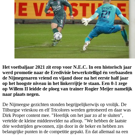
Het voetbaljaar 2021 zit erop voor N.E.C. In een historisch jaar
werd promotie naar de Eredivisie bewerkstelligd én verbaasden
de Nijmegenaren vriend en vijand door na het eerste half jaar
op het hoogste niveau in het linkerrijtje te staan. Een 0-1 zege
op Willem II leidde de ploeg van trainer Rogier Meijer namelijk
naar plaats negen.
De Nijmeegse gezichten stonden begrijpelijkerwijs op vrolijk. De
Tilburgse vrieskou en elf Tricolores werden getrotseerd en daar was
Dirk Proper content mee. "Heerlijk om het jaar zo af te sluiten",
vertelde de kleine middenvelder na afloop. "We hebben de laatste
drie wedstrijden gewonnen, zijn door in de beker en hebben zes
belangrijke punten in de competitie gepakt. En dat allemaal na een