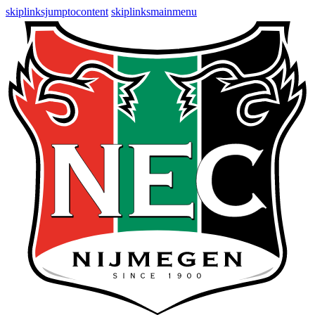
skiplinksjumptocontent
skiplinksmainmenu