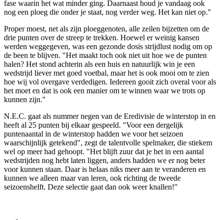
fase waarin het wat minder ging. Daarnaast houd je vandaag ook
nog een ploeg die onder je staat, nog verder weg. Het kan niet op."
Proper moest, net als zijn ploeggenoten, alle zeilen bijzetten om de
drie punten over de streep te trekken. Hoewel er weinig kansen
werden weggegeven, was een gezonde dosis strijdlust nodig om op
de been te blijven. "Het maakt toch ook niet uit hoe we de punten
halen? Het stond achterin als een huis en natuurlijk win je een
wedstrijd liever met goed voetbal, maar het is ook mooi om te zien
hoe wij vol overgave verdedigen. Iedereen gooit zich overal voor als
het moet en dat is ook een manier om te winnen waar we trots op
kunnen zijn."
N.E.C. gaat als nummer negen van de Eredivisie de winterstop in en
heeft al 25 punten bij elkaar gespeeld. "Voor een dergelijk
puntenaantal in de winterstop hadden we voor het seizoen
waarschijnlijk getekend", zegt de talentvolle spelmaker, die stiekem
wel op meer had gehoopt. "Het blijft zuur dat je het in een aantal
wedstrijden nog hebt laten liggen, anders hadden we er nog beter
voor kunnen staan. Daar is helaas niks meer aan te veranderen en
kunnen we alleen maar van leren, ook richting de tweede
seizoenshelft. Deze selectie gaat dan ook weer knallen!"