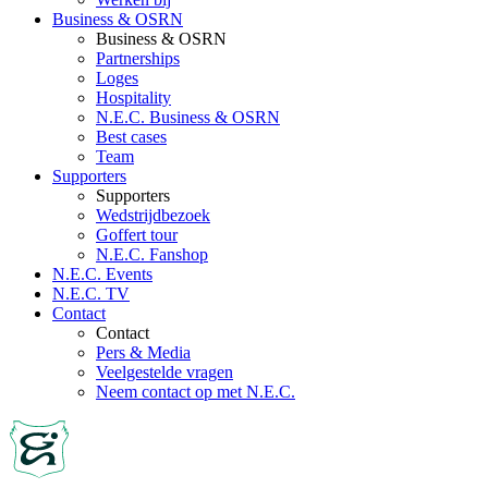
Business & OSRN
Business & OSRN
Partnerships
Loges
Hospitality
N.E.C. Business & OSRN
Best cases
Team
Supporters
Supporters
Wedstrijdbezoek
Goffert tour
N.E.C. Fanshop
N.E.C. Events
N.E.C. TV
Contact
Contact
Pers & Media
Veelgestelde vragen
Neem contact op met N.E.C.