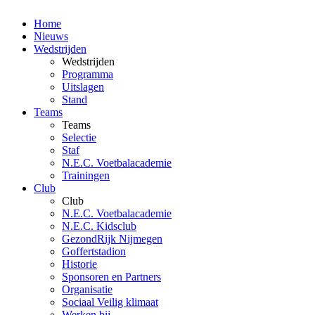
Home
Nieuws
Wedstrijden
Wedstrijden
Programma
Uitslagen
Stand
Teams
Teams
Selectie
Staf
N.E.C. Voetbalacademie
Trainingen
Club
Club
N.E.C. Voetbalacademie
N.E.C. Kidsclub
GezondRijk Nijmegen
Goffertstadion
Historie
Sponsoren en Partners
Organisatie
Sociaal Veilig klimaat
Werken bij