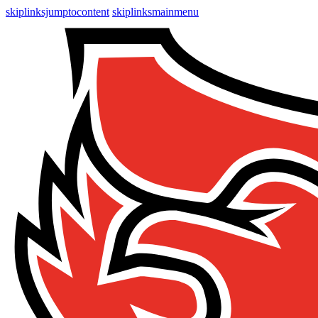
skiplinksjumptocontent
skiplinksmainmenu