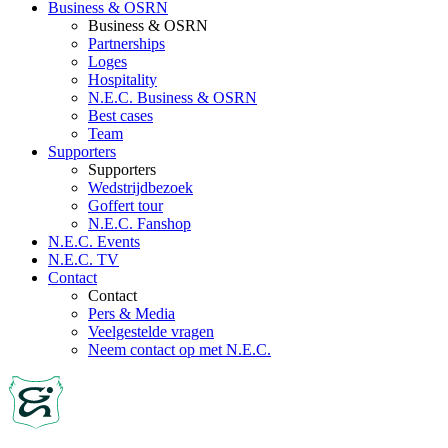
Business & OSRN
Business & OSRN
Partnerships
Loges
Hospitality
N.E.C. Business & OSRN
Best cases
Team
Supporters
Supporters
Wedstrijdbezoek
Goffert tour
N.E.C. Fanshop
N.E.C. Events
N.E.C. TV
Contact
Contact
Pers & Media
Veelgestelde vragen
Neem contact op met N.E.C.