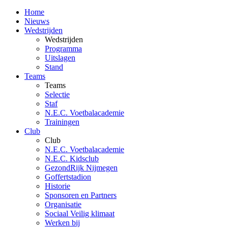
Home
Nieuws
Wedstrijden
Wedstrijden
Programma
Uitslagen
Stand
Teams
Teams
Selectie
Staf
N.E.C. Voetbalacademie
Trainingen
Club
Club
N.E.C. Voetbalacademie
N.E.C. Kidsclub
GezondRijk Nijmegen
Goffertstadion
Historie
Sponsoren en Partners
Organisatie
Sociaal Veilig klimaat
Werken bij