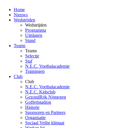
Home
Nieuws
Wedstrijden
Wedstrijden
Programma
Uitslagen
Stand
Teams
Teams
Selectie
Staf
N.E.C. Voetbalacademie
Trainingen
Club
Club
N.E.C. Voetbalacademie
N.E.C. Kidsclub
GezondRijk Nijmegen
Goffertstadion
Historie
Sponsoren en Partners
Organisatie
Sociaal Veilig klimaat
Werken bij