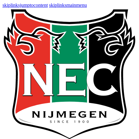
skiplinksjumptocontent
skiplinksmainmenu