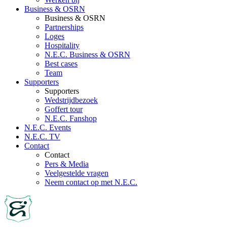
Business & OSRN
Business & OSRN
Partnerships
Loges
Hospitality
N.E.C. Business & OSRN
Best cases
Team
Supporters
Supporters
Wedstrijdbezoek
Goffert tour
N.E.C. Fanshop
N.E.C. Events
N.E.C. TV
Contact
Contact
Pers & Media
Veelgestelde vragen
Neem contact op met N.E.C.