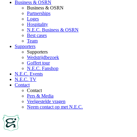
Business & OSRN
Business & OSRN
Partnerships
Loges
Hospitality
N.E.C. Business & OSRN
Best cases
Team
Supporters
Supporters
Wedstrijdbezoek
Goffert tour
N.E.C. Fanshop
N.E.C. Events
N.E.C. TV
Contact
Contact
Pers & Media
Veelgestelde vragen
Neem contact op met N.E.C.