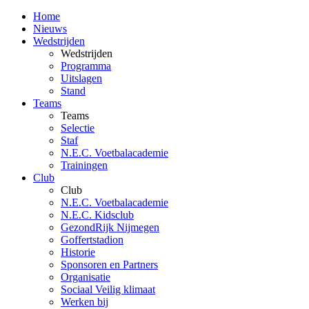
Home
Nieuws
Wedstrijden
Wedstrijden
Programma
Uitslagen
Stand
Teams
Teams
Selectie
Staf
N.E.C. Voetbalacademie
Trainingen
Club
Club
N.E.C. Voetbalacademie
N.E.C. Kidsclub
GezondRijk Nijmegen
Goffertstadion
Historie
Sponsoren en Partners
Organisatie
Sociaal Veilig klimaat
Werken bij