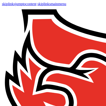
skiplinksjumptocontent
skiplinksmainmenu