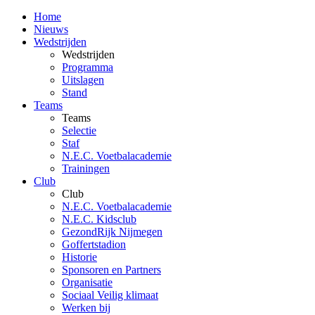
Home
Nieuws
Wedstrijden
Wedstrijden
Programma
Uitslagen
Stand
Teams
Teams
Selectie
Staf
N.E.C. Voetbalacademie
Trainingen
Club
Club
N.E.C. Voetbalacademie
N.E.C. Kidsclub
GezondRijk Nijmegen
Goffertstadion
Historie
Sponsoren en Partners
Organisatie
Sociaal Veilig klimaat
Werken bij