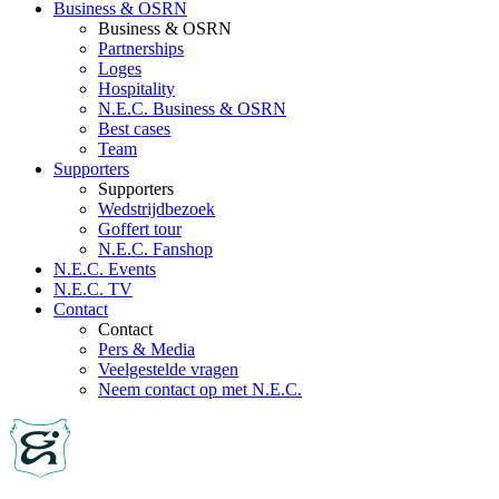
Business & OSRN
Business & OSRN
Partnerships
Loges
Hospitality
N.E.C. Business & OSRN
Best cases
Team
Supporters
Supporters
Wedstrijdbezoek
Goffert tour
N.E.C. Fanshop
N.E.C. Events
N.E.C. TV
Contact
Contact
Pers & Media
Veelgestelde vragen
Neem contact op met N.E.C.