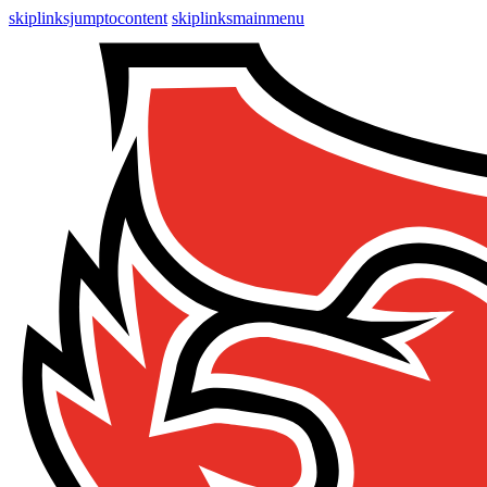
skiplinksjumptocontent
skiplinksmainmenu