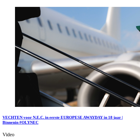
VECHTEN voor N.E.C. in eerste EUROPESE AWAYDAY in 18 jaar |
Binnenin #OLYNEC
Video