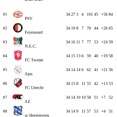
#1
34
27
3
4
101
45
+56
84
PSV
#2
34
19
8
7
70
44
+26
65
Feyenoord
#3
34
16
11
7
77
53
+24
59
N.E.C.
#4
34
15
13
6
59
40
+19
58
FC Twente
#5
34
14
14
6
62
41
+21
56
Ajax
#6
34
15
8
11
55
42
+13
53
FC Utrecht
#7
34
14
10
10
58
51
+7
52
AZ
#8
34
14
9
11
57
53
+4
51
sc Heerenveen