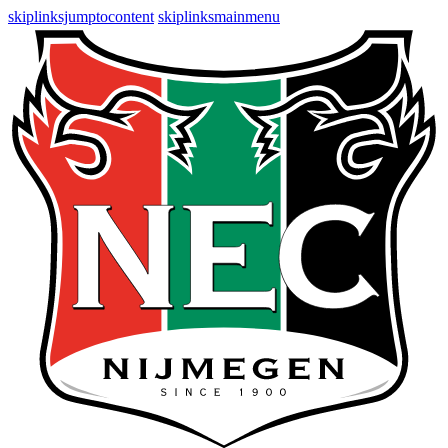
skiplinksjumptocontent
skiplinksmainmenu