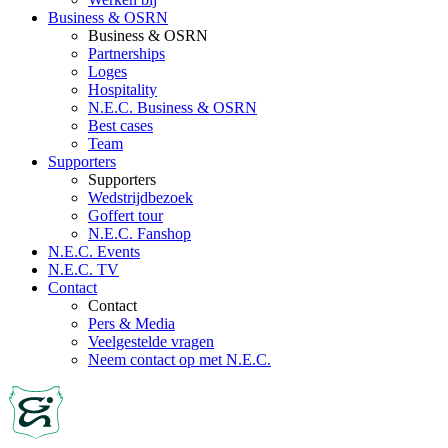
Business & OSRN
Business & OSRN
Partnerships
Loges
Hospitality
N.E.C. Business & OSRN
Best cases
Team
Supporters
Supporters
Wedstrijdbezoek
Goffert tour
N.E.C. Fanshop
N.E.C. Events
N.E.C. TV
Contact
Contact
Pers & Media
Veelgestelde vragen
Neem contact op met N.E.C.