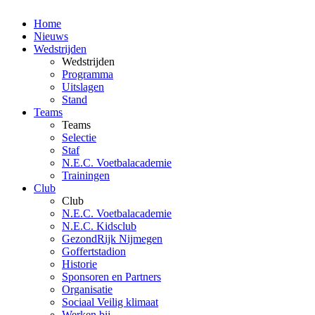
Home
Nieuws
Wedstrijden
Wedstrijden
Programma
Uitslagen
Stand
Teams
Teams
Selectie
Staf
N.E.C. Voetbalacademie
Trainingen
Club
Club
N.E.C. Voetbalacademie
N.E.C. Kidsclub
GezondRijk Nijmegen
Goffertstadion
Historie
Sponsoren en Partners
Organisatie
Sociaal Veilig klimaat
Werken bij