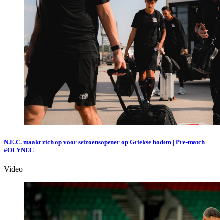
N.E.C. maakt zich op voor seizoensopener op Griekse bodem | Pre-match
#OLYNEC
Video