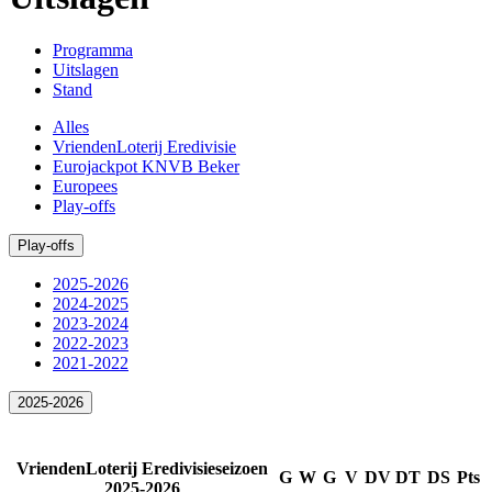
Programma
Uitslagen
Stand
Alles
VriendenLoterij Eredivisie
Eurojackpot KNVB Beker
Europees
Play-offs
Play-offs
2025-2026
2024-2025
2023-2024
2022-2023
2021-2022
2025-2026
VriendenLoterij Eredivisieseizoen
G
W
G
V
DV
DT
DS
Pts
2025-2026