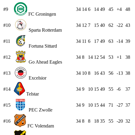
#9
34
14
6
14
49
45
+4
48
FC Groningen
#10
34
12
7
15
40
62
-22
43
Sparta Rotterdam
#11
34
11
6
17
49
63
-14
39
Fortuna Sittard
#12
34
8
14
12
54
53
+1
38
Go Ahead Eagles
#13
34
10
8
16
43
56
-13
38
Excelsior
#14
34
9
10
15
49
55
-6
37
Telstar
#15
34
9
10
15
44
71
-27
37
PEC Zwolle
#16
34
8
8
18
35
55
-20
32
FC Volendam