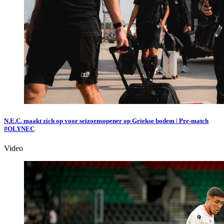
N.E.C. maakt zich op voor seizoensopener op Griekse bodem | Pre-match
#OLYNEC
Video