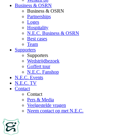
Business & OSRN
Business & OSRN
Partnerships
Loges
Hospitality
N.E.C. Business & OSRN
Best cases
Team
Supporters
Supporters
Wedstrijdbezoek
Goffert tour
N.E.C. Fanshop
N.E.C. Events
N.E.C. TV
Contact
Contact
Pers & Media
Veelgestelde vragen
Neem contact op met N.E.C.