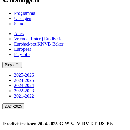
Programma
Uitslagen
Stand
Alles
VriendenLoterij Eredivisie
Eurojackpot KNVB Beker
Europees
Play-offs
Play-offs
2025-2026
2024-2025
2023-2024
2022-2023
2021-2022
2024-2025
G
W
G
V
DV
DT
DS
Pts
Eredivisieseizoen 2024-2025