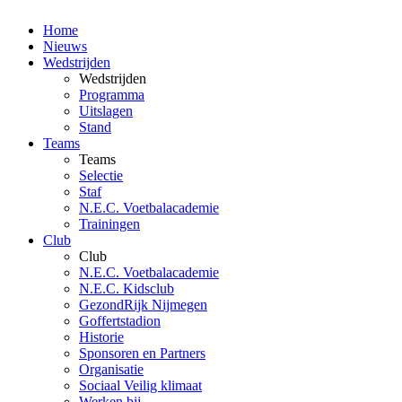
Home
Nieuws
Wedstrijden
Wedstrijden
Programma
Uitslagen
Stand
Teams
Teams
Selectie
Staf
N.E.C. Voetbalacademie
Trainingen
Club
Club
N.E.C. Voetbalacademie
N.E.C. Kidsclub
GezondRijk Nijmegen
Goffertstadion
Historie
Sponsoren en Partners
Organisatie
Sociaal Veilig klimaat
Werken bij