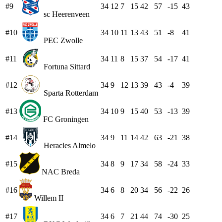
#9
34
12
7
15
42
57
-15
43
sc Heerenveen
#10
34
10
11
13
43
51
-8
41
PEC Zwolle
#11
34
11
8
15
37
54
-17
41
Fortuna Sittard
#12
34
9
12
13
39
43
-4
39
Sparta Rotterdam
#13
34
10
9
15
40
53
-13
39
FC Groningen
#14
34
9
11
14
42
63
-21
38
Heracles Almelo
#15
34
8
9
17
34
58
-24
33
NAC Breda
#16
34
6
8
20
34
56
-22
26
Willem II
#17
34
6
7
21
44
74
-30
25