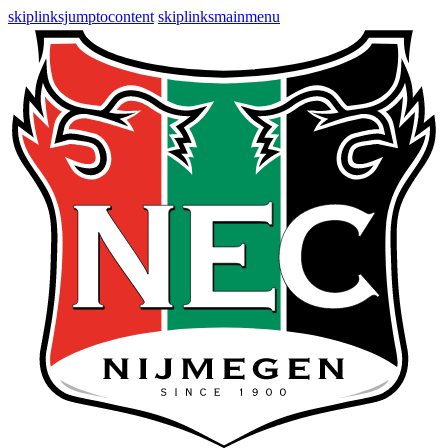
skiplinksjumptocontent
skiplinksmainmenu