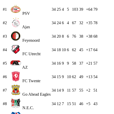
#1
34
25
4
5
103
39
+64
79
PSV
#2
34
24
6
4
67
32
+35
78
Ajax
#3
34
20
8
6
76
38
+38
68
Feyenoord
#4
34
18
10
6
62
45
+17
64
FC Utrecht
#5
34
16
9
9
58
37
+21
57
AZ
#6
34
15
9
10
62
49
+13
54
FC Twente
#7
34
14
9
11
57
55
+2
51
Go Ahead Eagles
#8
34
12
7
15
51
46
+5
43
N.E.C.