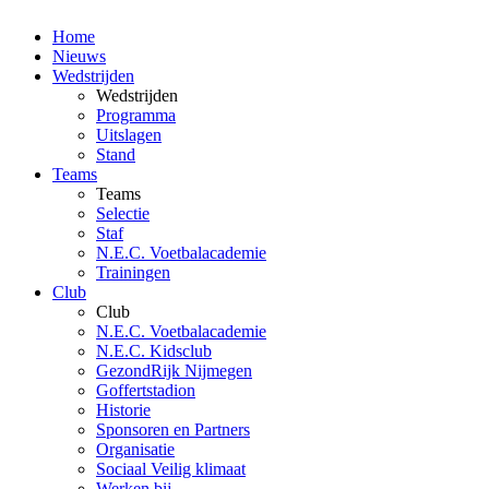
Home
Nieuws
Wedstrijden
Wedstrijden
Programma
Uitslagen
Stand
Teams
Teams
Selectie
Staf
N.E.C. Voetbalacademie
Trainingen
Club
Club
N.E.C. Voetbalacademie
N.E.C. Kidsclub
GezondRijk Nijmegen
Goffertstadion
Historie
Sponsoren en Partners
Organisatie
Sociaal Veilig klimaat
Werken bij