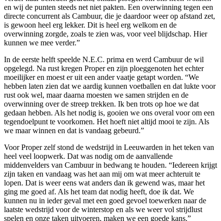
en wij de punten steeds net niet pakten. Een overwinning tegen een
directe concurrent als Cambuur, die je daardoor weer op afstand zet,
is gewoon heel erg lekker. Dit is heel erg welkom en de
overwinning zorgde, zoals te zien was, voor veel blijdschap. Hier
kunnen we mee verder.”
In de eerste helft speelde N.E.C. prima en werd Cambuur de wil
opgelegd. Na rust kregen Proper en zijn ploeggenoten het echter
moeilijker en moest er uit een ander vaatje getapt worden. “We
hebben laten zien dat we aardig kunnen voetballen en dat lukte voor
rust ook wel, maar daarna moesten we samen strijden en de
overwinning over de streep trekken. Ik ben trots op hoe we dat
gedaan hebben. Als het nodig is, gooien we ons overal voor om een
tegendoelpunt te voorkomen. Het hoeft niet altijd mooi te zijn. Als
we maar winnen en dat is vandaag gebeurd.”
Voor Proper zelf stond de wedstrijd in Leeuwarden in het teken van
heel veel loopwerk. Dat was nodig om de aanvallende
middenvelders van Cambuur in bedwang te houden. “Iedereen krijgt
zijn taken en vandaag was het aan mij om wat meer achteruit te
lopen. Dat is weer eens wat anders dan ik gewend was, maar het
ging me goed af. Als het team dat nodig heeft, doe ik dat. We
kunnen nu in ieder geval met een goed gevoel toewerken naar de
laatste wedstrijd voor de winterstop en als we weer vol strijdlust
spelen en onze taken uitvoeren, maken we een goede kans.”