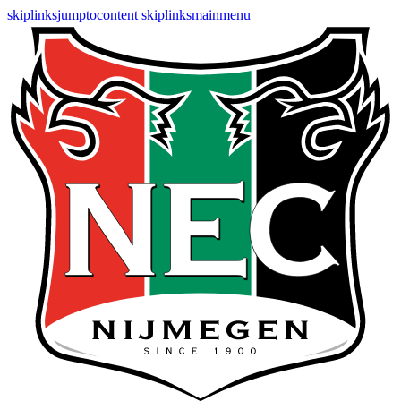
skiplinksjumptocontent
skiplinksmainmenu