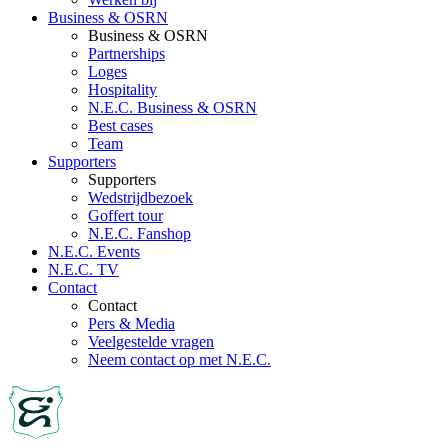
Business & OSRN
Business & OSRN
Partnerships
Loges
Hospitality
N.E.C. Business & OSRN
Best cases
Team
Supporters
Supporters
Wedstrijdbezoek
Goffert tour
N.E.C. Fanshop
N.E.C. Events
N.E.C. TV
Contact
Contact
Pers & Media
Veelgestelde vragen
Neem contact op met N.E.C.