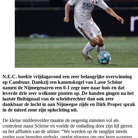
N.E.C. boekte vrijdagavond een zeer belangrijke overwinning
op Cambuur. Dankzij een kanonskogel van Lasse Schöne
namen de Nijmegenaren een 0-1 zege mee naar huis en dat
leverde drie zeer welkome punten op. De handen gingen na het
laatste fluitsignaal van de scheidsrechter dan ook zeer
dankbaar de lucht in aan Nijmeegse zijde en Dirk Proper sprak
in de mixed zone zijn opluchting uit.
De kleine middenvelder maakte de negentig minuten vol als
controleur naast Schöne en voelde de ontlading door zijn lijf gieren
na het affluiten van de arbiter. “We werden op de ranglijst steeds
verder naar beneden gedrukt, omdat ploegen om ons heen wonnen