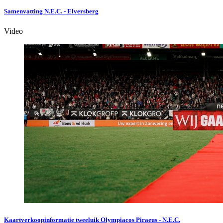
Samenvatting N.E.C. - Elversberg
Video
Kaartverkoopinformatie tweeluik Olympiacos Piraeus - N.E.C.