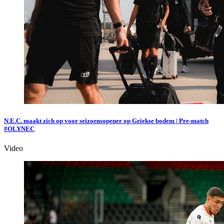
N.E.C. maakt zich op voor seizoensopener op Griekse bodem | Pre-match
#OLYNEC
Video