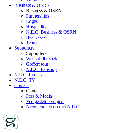
Business & OSRN
Business & OSRN
Partnerships
Loges
Hospitality
N.E.C. Business & OSRN
Best cases
Team
Supporters
Supporters
Wedstrijdbezoek
Goffert tour
N.E.C. Fanshop
N.E.C. Events
N.E.C. TV
Contact
Contact
Pers & Media
Veelgestelde vragen
Neem contact op met N.E.C.