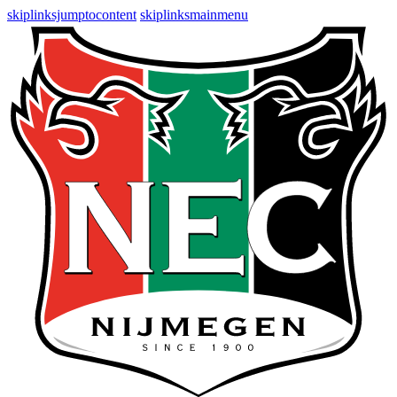
skiplinksjumptocontent
skiplinksmainmenu