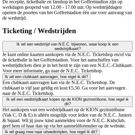
De receptie, ticketbalie en fanshop in het Goffertstadion zijn op
werkdagen geopend van 12.00 - 17.00 uur. Op wedstrijddagen
openen de poorten van het Goffertstadion één uur voor aanvang van
de wedstrijd.
Ticketing / Wedstrijden
Ik wil een wedstrijd van N.E.C. bijwonen, waar koop ik een
wedstrijdkaart?
Je kunt online kaarten aankopen via de N.E.C. Ticketshop en/of via
de ticketbalie in het Goffertstadion. Voor het aanschaffen van
wedstrijdtickets dien je in het bezit te zijn van een N.E.C.-Clubkaart.
Voor meer informatie, ga naar de N.E.C. Ticketshop.
Ik wil een clubkaart aanvragen, hoe regel ik dit?
Een clubkaart aanvragen kan via de N.E.C. Ticketshop. De
clubkaart is vijf jaar geldig en kost €5,50. Ga voor het aanvragen
naar de N.E.C. Ticketshop.
Ik wil een wedstrijdkaart kopen op de KION gezinstribune, hoe regel ik
dit?
Het aankopen van een wedstrijdkaart op de KION gezinstribune
(Vak C, D & E) is alléén mogelijk voor leden van de N.E.C. Juniors
& Squad. Wil jij jouw kind aanmelden voor de N.E.C. Kidsclub,
geef hem of haar dan op via het aanmeldformulier op de website.
Ik wil graag mee naar uitwedstrijden, hoe regel ik dit?