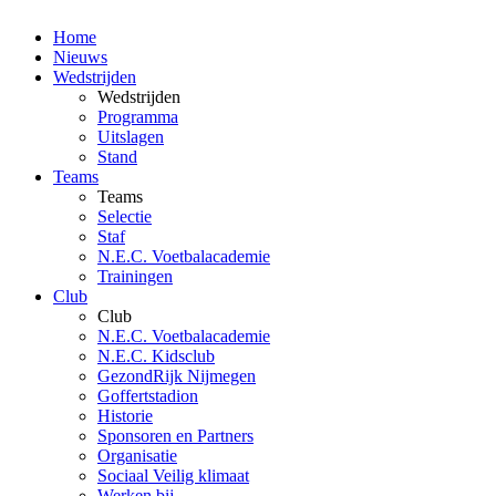
Home
Nieuws
Wedstrijden
Wedstrijden
Programma
Uitslagen
Stand
Teams
Teams
Selectie
Staf
N.E.C. Voetbalacademie
Trainingen
Club
Club
N.E.C. Voetbalacademie
N.E.C. Kidsclub
GezondRijk Nijmegen
Goffertstadion
Historie
Sponsoren en Partners
Organisatie
Sociaal Veilig klimaat
Werken bij