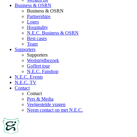
Business & OSRN
Business & OSRN
Partnerships
Loges
Hospitality
N.E.C. Business & OSRN
Best cases
Team
Supporters
Supporters
Wedstrijdbezoek
Goffert tour
N.E.C. Fanshop
N.E.C. Events
N.E.C. TV
Contact
Contact
Pers & Media
Veelgestelde vragen
Neem contact op met N.E.C.