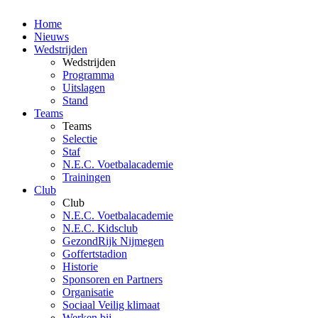
Home
Nieuws
Wedstrijden
Wedstrijden
Programma
Uitslagen
Stand
Teams
Teams
Selectie
Staf
N.E.C. Voetbalacademie
Trainingen
Club
Club
N.E.C. Voetbalacademie
N.E.C. Kidsclub
GezondRijk Nijmegen
Goffertstadion
Historie
Sponsoren en Partners
Organisatie
Sociaal Veilig klimaat
Werken bij