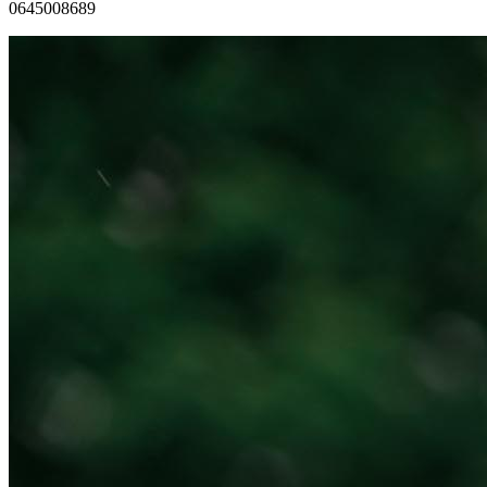
0645008689