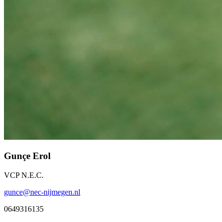
Gunçe Erol
VCP N.E.C.
gunce@nec-nijmegen.nl
0649316135