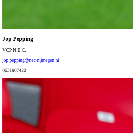
Jop Pepping
VCP N.E.C.
jop.pepping@nec-nijmegen.nl
0631907420