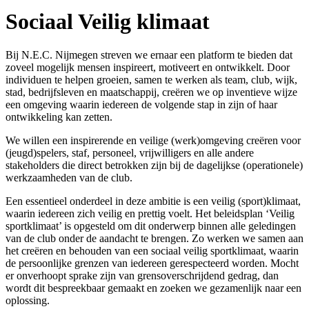
Sociaal Veilig klimaat
Bij N.E.C. Nijmegen streven we ernaar een platform te bieden dat
zoveel mogelijk mensen inspireert, motiveert en ontwikkelt. Door
individuen te helpen groeien, samen te werken als team, club, wijk,
stad, bedrijfsleven en maatschappij, creëren we op inventieve wijze
een omgeving waarin iedereen de volgende stap in zijn of haar
ontwikkeling kan zetten.
We willen een inspirerende en veilige (werk)omgeving creëren voor
(jeugd)spelers, staf, personeel, vrijwilligers en alle andere
stakeholders die direct betrokken zijn bij de dagelijkse (operationele)
werkzaamheden van de club.
Een essentieel onderdeel in deze ambitie is een veilig (sport)klimaat,
waarin iedereen zich veilig en prettig voelt. Het beleidsplan ‘Veilig
sportklimaat’ is opgesteld om dit onderwerp binnen alle geledingen
van de club onder de aandacht te brengen. Zo werken we samen aan
het creëren en behouden van een sociaal veilig sportklimaat, waarin
de persoonlijke grenzen van iedereen gerespecteerd worden. Mocht
er onverhoopt sprake zijn van grensoverschrijdend gedrag, dan
wordt dit bespreekbaar gemaakt en zoeken we gezamenlijk naar een
oplossing.