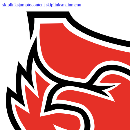
skiplinksjumptocontent
skiplinksmainmenu