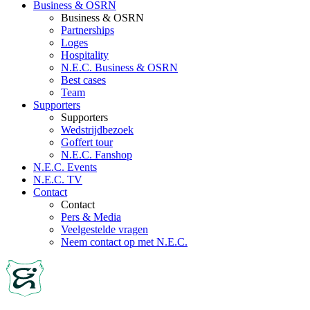
Business & OSRN
Business & OSRN
Partnerships
Loges
Hospitality
N.E.C. Business & OSRN
Best cases
Team
Supporters
Supporters
Wedstrijdbezoek
Goffert tour
N.E.C. Fanshop
N.E.C. Events
N.E.C. TV
Contact
Contact
Pers & Media
Veelgestelde vragen
Neem contact op met N.E.C.