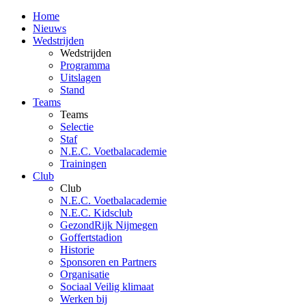
Home
Nieuws
Wedstrijden
Wedstrijden
Programma
Uitslagen
Stand
Teams
Teams
Selectie
Staf
N.E.C. Voetbalacademie
Trainingen
Club
Club
N.E.C. Voetbalacademie
N.E.C. Kidsclub
GezondRijk Nijmegen
Goffertstadion
Historie
Sponsoren en Partners
Organisatie
Sociaal Veilig klimaat
Werken bij