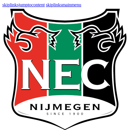
skiplinksjumptocontent
skiplinksmainmenu