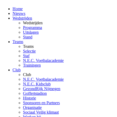
Home
Nieuws
Wedstrijden
Wedstrijden
Programma
Uitslagen
Stand
Teams
Teams
Selectie
Staf
N.E.C. Voetbalacademie
Trainingen
Club
Club
N.E.C. Voetbalacademie
N.E.C. Kidsclub
GezondRijk Nijmegen
Goffertstadion
Historie
Sponsoren en Partners
Organisatie
Sociaal Veilig klimaat
Werken bij