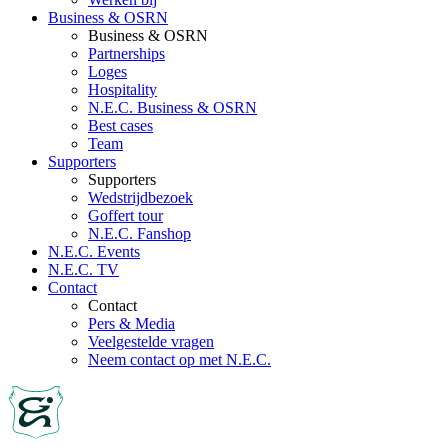
Business & OSRN
Business & OSRN
Partnerships
Loges
Hospitality
N.E.C. Business & OSRN
Best cases
Team
Supporters
Supporters
Wedstrijdbezoek
Goffert tour
N.E.C. Fanshop
N.E.C. Events
N.E.C. TV
Contact
Contact
Pers & Media
Veelgestelde vragen
Neem contact op met N.E.C.