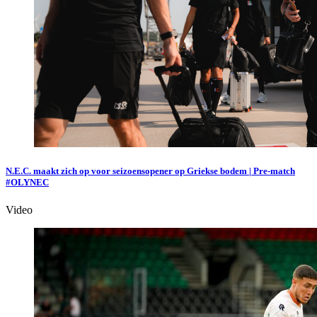
N.E.C. maakt zich op voor seizoensopener op Griekse bodem | Pre-match
#OLYNEC
Video