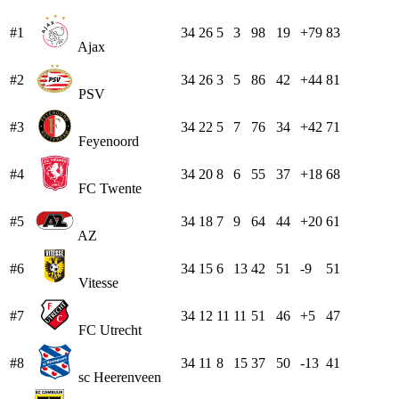
#1
34
26
5
3
98
19
+79
83
Ajax
#2
34
26
3
5
86
42
+44
81
PSV
#3
34
22
5
7
76
34
+42
71
Feyenoord
#4
34
20
8
6
55
37
+18
68
FC Twente
#5
34
18
7
9
64
44
+20
61
AZ
#6
34
15
6
13
42
51
-9
51
Vitesse
#7
34
12
11
11
51
46
+5
47
FC Utrecht
#8
34
11
8
15
37
50
-13
41
sc Heerenveen