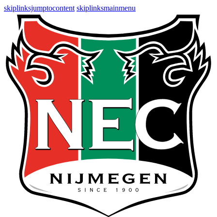
skiplinksjumptocontent
skiplinksmainmenu