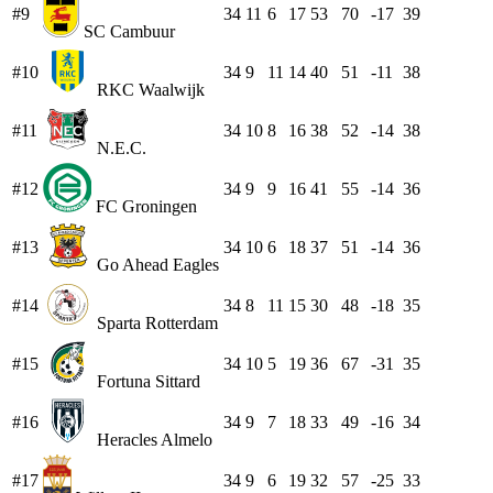
#9
34
11
6
17
53
70
-17
39
SC Cambuur
#10
34
9
11
14
40
51
-11
38
RKC Waalwijk
#11
34
10
8
16
38
52
-14
38
N.E.C.
#12
34
9
9
16
41
55
-14
36
FC Groningen
#13
34
10
6
18
37
51
-14
36
Go Ahead Eagles
#14
34
8
11
15
30
48
-18
35
Sparta Rotterdam
#15
34
10
5
19
36
67
-31
35
Fortuna Sittard
#16
34
9
7
18
33
49
-16
34
Heracles Almelo
#17
34
9
6
19
32
57
-25
33