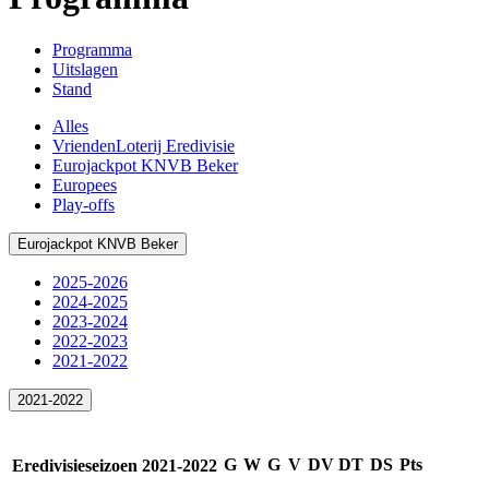
Programma
Uitslagen
Stand
Alles
VriendenLoterij Eredivisie
Eurojackpot KNVB Beker
Europees
Play-offs
Eurojackpot KNVB Beker
2025-2026
2024-2025
2023-2024
2022-2023
2021-2022
2021-2022
G
W
G
V
DV
DT
DS
Pts
Eredivisieseizoen 2021-2022