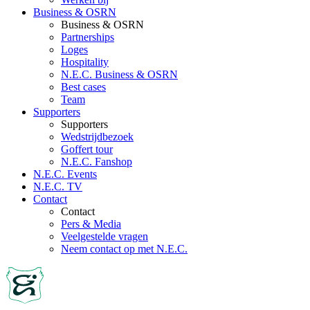
Business & OSRN
Business & OSRN
Partnerships
Loges
Hospitality
N.E.C. Business & OSRN
Best cases
Team
Supporters
Supporters
Wedstrijdbezoek
Goffert tour
N.E.C. Fanshop
N.E.C. Events
N.E.C. TV
Contact
Contact
Pers & Media
Veelgestelde vragen
Neem contact op met N.E.C.