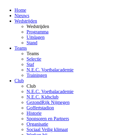
Home
Nieuws
Wedstrijden
Wedstrijden
Programma
Uitslagen
Stand
Teams
Teams
Selectie
Staf
N.E.C. Voetbalacademie
Trainingen
Club
Club
N.E.C. Voetbalacademie
N.E.C. Kidsclub
GezondRijk Nijmegen
Goffertstadion
Historie
Sponsoren en Partners
Organisatie
Sociaal Veilig klimaat
Werken bij