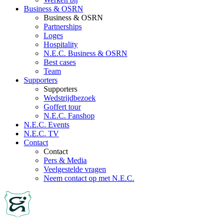
Business & OSRN
Business & OSRN
Partnerships
Loges
Hospitality
N.E.C. Business & OSRN
Best cases
Team
Supporters
Supporters
Wedstrijdbezoek
Goffert tour
N.E.C. Fanshop
N.E.C. Events
N.E.C. TV
Contact
Contact
Pers & Media
Veelgestelde vragen
Neem contact op met N.E.C.