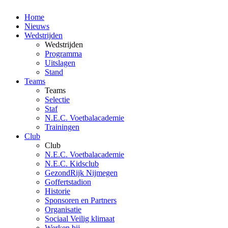
Home
Nieuws
Wedstrijden
Wedstrijden
Programma
Uitslagen
Stand
Teams
Teams
Selectie
Staf
N.E.C. Voetbalacademie
Trainingen
Club
Club
N.E.C. Voetbalacademie
N.E.C. Kidsclub
GezondRijk Nijmegen
Goffertstadion
Historie
Sponsoren en Partners
Organisatie
Sociaal Veilig klimaat
Werken bij