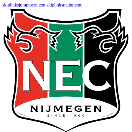
skiplinksjumptocontent
skiplinksmainmenu