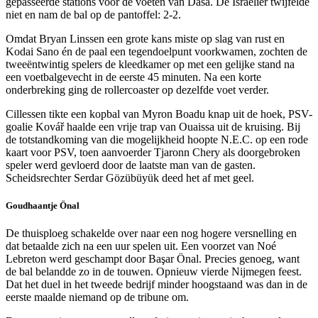
gepasseerde stations voor de voeten van Dasa. De Israëliër twijfelde
niet en nam de bal op de pantoffel: 2-2.
Omdat Bryan Linssen een grote kans miste op slag van rust en
Kodai Sano én de paal een tegendoelpunt voorkwamen, zochten de
tweeëntwintig spelers de kleedkamer op met een gelijke stand na
een voetbalgevecht in de eerste 45 minuten. Na een korte
onderbreking ging de rollercoaster op dezelfde voet verder.
Cillessen tikte een kopbal van Myron Boadu knap uit de hoek, PSV-
goalie Kovář haalde een vrije trap van Ouaissa uit de kruising. Bij
de totstandkoming van die mogelijkheid hoopte N.E.C. op een rode
kaart voor PSV, toen aanvoerder Tjaronn Chery als doorgebroken
speler werd gevloerd door de laatste man van de gasten.
Scheidsrechter Serdar Gözübüyük deed het af met geel.
Goudhaantje Önal
De thuisploeg schakelde over naar een nog hogere versnelling en
dat betaalde zich na een uur spelen uit. Een voorzet van Noé
Lebreton werd geschampt door Başar Önal. Precies genoeg, want
de bal belandde zo in de touwen. Opnieuw vierde Nijmegen feest.
Dat het duel in het tweede bedrijf minder hoogstaand was dan in de
eerste maalde niemand op de tribune om.