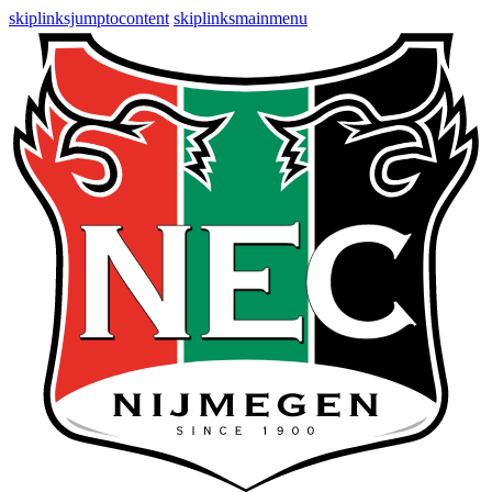
skiplinksjumptocontent
skiplinksmainmenu