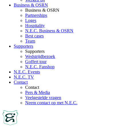
Business & OSRN
Business & OSRN
Partnerships
Loges
Hospitality
N.E.C. Business & OSRN
Best cases
Team
Supporters
Supporters
Wedstrijdbezoek
Goffert tour
N.E.C. Fanshop
N.E.C. Events
N.E.C. TV
Contact
Contact
Pers & Media
Veelgestelde vragen
Neem contact op met N.E.C.