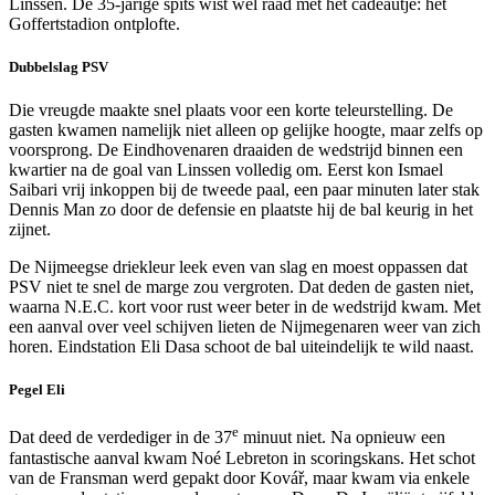
Linssen. De 35-jarige spits wist wel raad met het cadeautje: het
Goffertstadion ontplofte.
Dubbelslag PSV
Die vreugde maakte snel plaats voor een korte teleurstelling. De
gasten kwamen namelijk niet alleen op gelijke hoogte, maar zelfs op
voorsprong. De Eindhovenaren draaiden de wedstrijd binnen een
kwartier na de goal van Linssen volledig om. Eerst kon Ismael
Saibari vrij inkoppen bij de tweede paal, een paar minuten later stak
Dennis Man zo door de defensie en plaatste hij de bal keurig in het
zijnet.
De Nijmeegse driekleur leek even van slag en moest oppassen dat
PSV niet te snel de marge zou vergroten. Dat deden de gasten niet,
waarna N.E.C. kort voor rust weer beter in de wedstrijd kwam. Met
een aanval over veel schijven lieten de Nijmegenaren weer van zich
horen. Eindstation Eli Dasa schoot de bal uiteindelijk te wild naast.
Pegel Eli
e
Dat deed de verdediger in de 37
minuut niet. Na opnieuw een
fantastische aanval kwam Noé Lebreton in scoringskans. Het schot
van de Fransman werd gepakt door Kovář, maar kwam via enkele