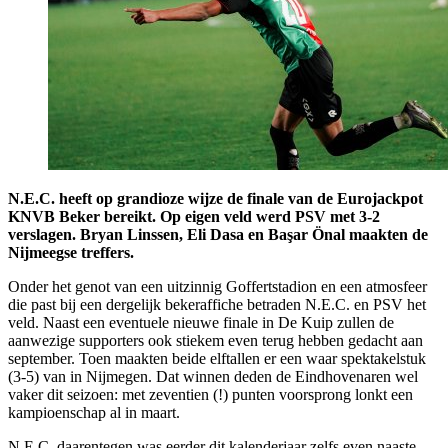
N.E.C. heeft op grandioze wijze de finale van de Eurojackpot
KNVB Beker bereikt. Op eigen veld werd PSV met 3-2
verslagen. Bryan Linssen, Eli Dasa en Başar Önal maakten de
Nijmeegse treffers.
Onder het genot van een uitzinnig Goffertstadion en een atmosfeer
die past bij een dergelijk bekeraffiche betraden N.E.C. en PSV het
veld. Naast een eventuele nieuwe finale in De Kuip zullen de
aanwezige supporters ook stiekem even terug hebben gedacht aan
september. Toen maakten beide elftallen er een waar spektakelstuk
(3-5) van in Nijmegen. Dat winnen deden de Eindhovenaren wel
vaker dit seizoen: met zeventien (!) punten voorsprong lonkt een
kampioenschap al in maart.
N.E.C. daarentegen was eerder dit kalenderjaar zelfs even naaste