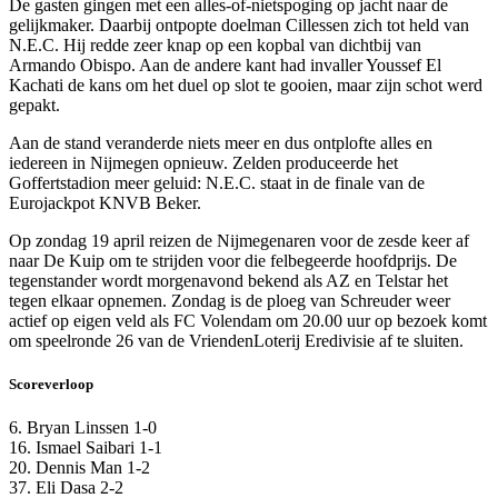
De gasten gingen met een alles-of-nietspoging op jacht naar de
gelijkmaker. Daarbij ontpopte doelman Cillessen zich tot held van
N.E.C. Hij redde zeer knap op een kopbal van dichtbij van
Armando Obispo. Aan de andere kant had invaller Youssef El
Kachati de kans om het duel op slot te gooien, maar zijn schot werd
gepakt.
Aan de stand veranderde niets meer en dus ontplofte alles en
iedereen in Nijmegen opnieuw. Zelden produceerde het
Goffertstadion meer geluid: N.E.C. staat in de finale van de
Eurojackpot KNVB Beker.
Op zondag 19 april reizen de Nijmegenaren voor de zesde keer af
naar De Kuip om te strijden voor die felbegeerde hoofdprijs. De
tegenstander wordt morgenavond bekend als AZ en Telstar het
tegen elkaar opnemen. Zondag is de ploeg van Schreuder weer
actief op eigen veld als FC Volendam om 20.00 uur op bezoek komt
om speelronde 26 van de VriendenLoterij Eredivisie af te sluiten.
Scoreverloop
6. Bryan Linssen 1-0
16. Ismael Saibari 1-1
20. Dennis Man 1-2
37. Eli Dasa 2-2