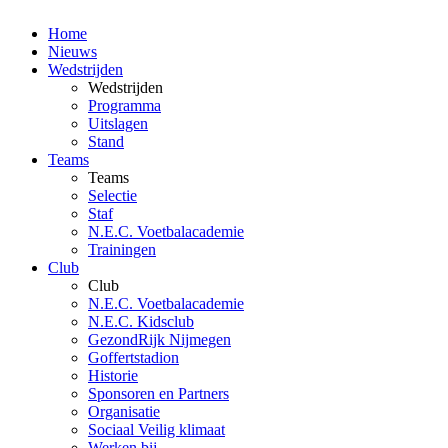
Home
Nieuws
Wedstrijden
Wedstrijden
Programma
Uitslagen
Stand
Teams
Teams
Selectie
Staf
N.E.C. Voetbalacademie
Trainingen
Club
Club
N.E.C. Voetbalacademie
N.E.C. Kidsclub
GezondRijk Nijmegen
Goffertstadion
Historie
Sponsoren en Partners
Organisatie
Sociaal Veilig klimaat
Werken bij