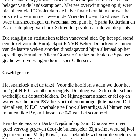
belager van de landskampioen. Met zes overwinningen op rij werd
niet alleen via FC Volendam de halve finale bereikt, maar was het
ook de trotse nummer twee in de VriendenLoterij Eredivisie. Na
twee thuisnederlagen en tweemaal een punt bij Sparta Rotterdam en
Ajax is de ploeg van Dick Schreuder gezakt naar de vierde plaats.
Die ranglijst en statistieken telden vanavond niet. Op het spel stond
een ticket voor de Eurojackpot KNVB Beker. De bekende namen
van de laatste weken stonden dinsdagavond bijna allemaal op het
opstellingsformulier. Alleen Gonzalo Crettaz ontbrak; de Spaanse
goalie werd vervangen door Jasper Cillessen.
Geweldige start
Het spandoek met de tekst ‘Voor die hoofdprijs gaan we door het
lint’ gaf N.E.C. zichtbaar vleugels. De ploeg van Schreuder schoot
werkelijk uit de startblokken. De Nijmegenaren zaten er fel op en
waren vastberaden PSV het voetballen onmogelijk te maken. Dat
niet alleen, N.E.C. voetbalde zelf ook alleraardigst. Al binnen zes
minuten tikte Bryan Linssen de 0-0 van het scorebord.
Een dieptepass van Darko Nejašmić op Sami Ouaissa werd een
goed vervolg gegeven door de buitenspeler. Zijn schot werd stijlvol
gepareerd door Matěj Kovář, maar belandde wel voor de voeten van