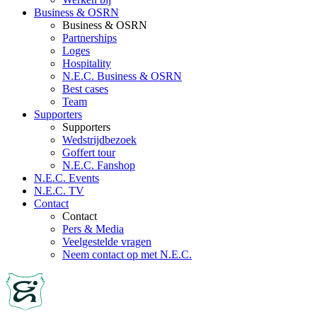
Business & OSRN
Business & OSRN
Partnerships
Loges
Hospitality
N.E.C. Business & OSRN
Best cases
Team
Supporters
Supporters
Wedstrijdbezoek
Goffert tour
N.E.C. Fanshop
N.E.C. Events
N.E.C. TV
Contact
Contact
Pers & Media
Veelgestelde vragen
Neem contact op met N.E.C.