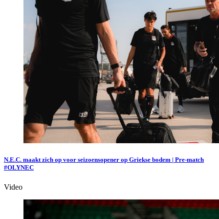
N.E.C. maakt zich op voor seizoensopener op Griekse bodem | Pre-match
#OLYNEC
Video