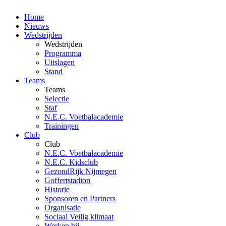
Home
Nieuws
Wedstrijden
Wedstrijden
Programma
Uitslagen
Stand
Teams
Teams
Selectie
Staf
N.E.C. Voetbalacademie
Trainingen
Club
Club
N.E.C. Voetbalacademie
N.E.C. Kidsclub
GezondRijk Nijmegen
Goffertstadion
Historie
Sponsoren en Partners
Organisatie
Sociaal Veilig klimaat
Werken bij