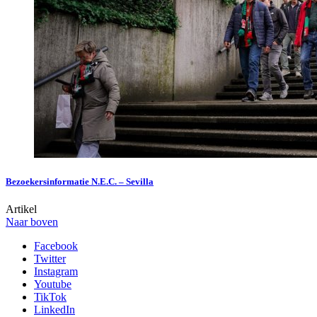
Bezoekersinformatie N.E.C. – Sevilla
Artikel
Naar boven
Facebook
Twitter
Instagram
Youtube
TikTok
LinkedIn