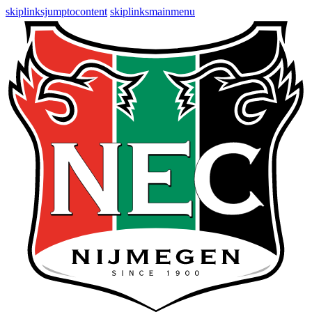
skiplinksjumptocontent
skiplinksmainmenu