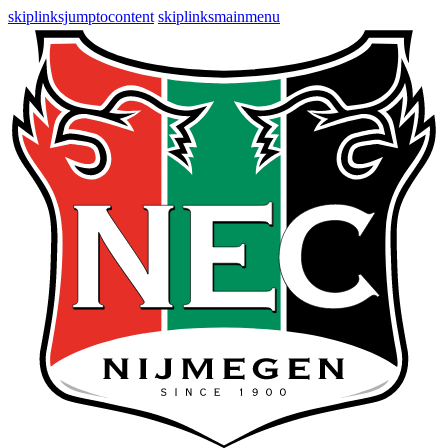
skiplinksjumptocontent
skiplinksmainmenu