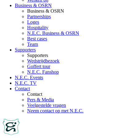
Business & OSRN
Business & OSRN
Partnerships
Loges
Hospitality
N.E.C. Business & OSRN
Best cases
Team
Supporters
Supporters
Wedstrijdbezoek
Goffert tour
N.E.C. Fanshop
N.E.C. Events
N.E.C. TV
Contact
Contact
Pers & Media
Veelgestelde vragen
Neem contact op met N.E.C.