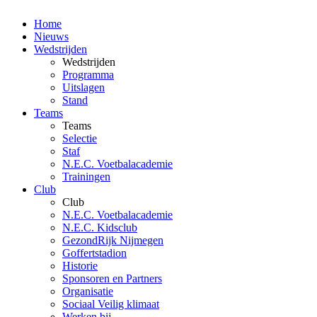
Home
Nieuws
Wedstrijden
Wedstrijden
Programma
Uitslagen
Stand
Teams
Teams
Selectie
Staf
N.E.C. Voetbalacademie
Trainingen
Club
Club
N.E.C. Voetbalacademie
N.E.C. Kidsclub
GezondRijk Nijmegen
Goffertstadion
Historie
Sponsoren en Partners
Organisatie
Sociaal Veilig klimaat
Werken bij