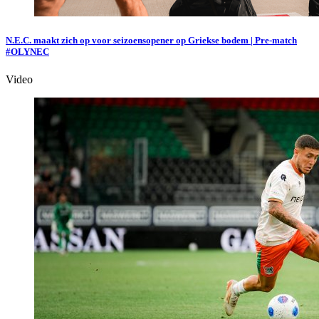
N.E.C. maakt zich op voor seizoensopener op Griekse bodem | Pre-match
#OLYNEC
Video