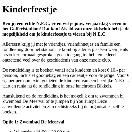
Kinderfeestje
Ben jij een echte N.E.C.’er en wil je jouw verjaardag vieren in
het Goffertstadion? Dat kan! Als lid van onze kidsclub heb je de
mogelijkheid om je kinderfeestje te vieren bij N.E.C.
Allereerst krijg jij met je vriendjes, vriendinnetjes en familie een
rondleiding door het stadion. Je komt op allerlei plaatsen waar je als
bezoeker normaal gesproken geen toegang tot hebt en je leert
ontzettend veel over de geschiedenis van onze mooie club.
De rondleiding is te boeken vanaf acht kinderen en kost € 10,- per
persoon, inclusief goodiebag en een cadeautje voor de jarige. Voor €
6,- per persoon extra genieten de kinderen van een heerlijke N.E.C.-
taart en ranja na de rondleiding in onze lunchroom Bikkels.
Aansluitend op de rondleiding is het mogelijk om te zwemmen bij
Zwembad De Meerval of te jumpen bij You Jump! Deze
aanvullende activiteiten zijn rechtstreeks bij de organisaties zelf te
boeken.
Optie 1: Zwembad De Meerval
Woensdag: 16.00 – 22.00 uur