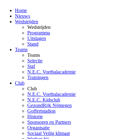
Home
Nieuws
Wedstrijden
Wedstrijden
Programma
Uitslagen
Stand
Teams
Teams
Selectie
Staf
N.E.C. Voetbalacademie
Trainingen
Club
Club
N.E.C. Voetbalacademie
N.E.C. Kidsclub
GezondRijk Nijmegen
Goffertstadion
Historie
Sponsoren en Partners
Organisatie
Sociaal Veilig klimaat
Werken bij