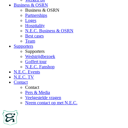
Business & OSRN
Business & OSRN
Partnerships
Loges
Hospitality
N.E.C. Business & OSRN
Best cases
Team
Supporters
Supporters
Wedstrijdbezoek
Goffert tour
N.E.C. Fanshop
N.E.C. Events
N.E.C. TV
Contact
Contact
Pers & Media
Veelgestelde vragen
Neem contact op met N.E.C.