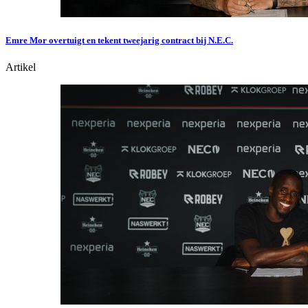
Emre Mor overtuigt en tekent tweejarig contract bij N.E.C.
Artikel