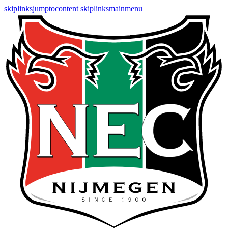
skiplinksjumptocontent
skiplinksmainmenu