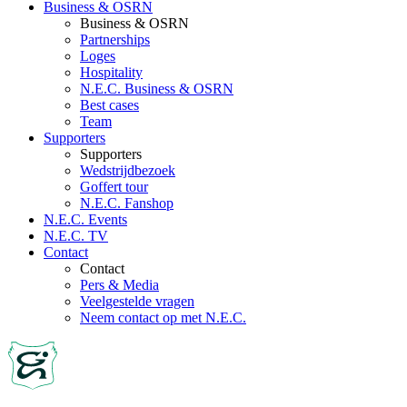
Business & OSRN
Business & OSRN
Partnerships
Loges
Hospitality
N.E.C. Business & OSRN
Best cases
Team
Supporters
Supporters
Wedstrijdbezoek
Goffert tour
N.E.C. Fanshop
N.E.C. Events
N.E.C. TV
Contact
Contact
Pers & Media
Veelgestelde vragen
Neem contact op met N.E.C.