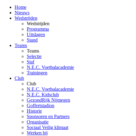
Home
Nieuws
Wedstrijden
Wedstrijden
Programma
Uitslagen
Stand
Teams
Teams
Selectie
Staf
N.E.C. Voetbalacademie
Trainingen
Club
Club
N.E.C. Voetbalacademie
N.E.C. Kidsclub
GezondRijk Nijmegen
Goffertstadion
Historie
Sponsoren en Partners
Organisatie
Sociaal Veilig klimaat
Werken bij