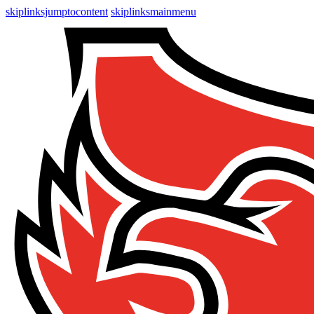
skiplinksjumptocontent
skiplinksmainmenu