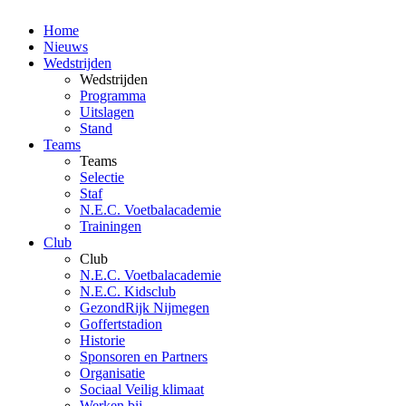
Home
Nieuws
Wedstrijden
Wedstrijden
Programma
Uitslagen
Stand
Teams
Teams
Selectie
Staf
N.E.C. Voetbalacademie
Trainingen
Club
Club
N.E.C. Voetbalacademie
N.E.C. Kidsclub
GezondRijk Nijmegen
Goffertstadion
Historie
Sponsoren en Partners
Organisatie
Sociaal Veilig klimaat
Werken bij