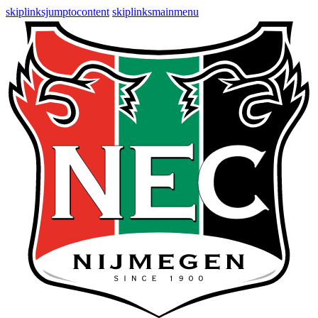
skiplinksjumptocontent
skiplinksmainmenu