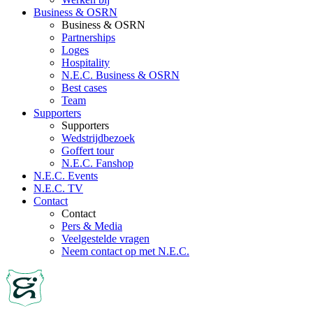
Business & OSRN
Business & OSRN
Partnerships
Loges
Hospitality
N.E.C. Business & OSRN
Best cases
Team
Supporters
Supporters
Wedstrijdbezoek
Goffert tour
N.E.C. Fanshop
N.E.C. Events
N.E.C. TV
Contact
Contact
Pers & Media
Veelgestelde vragen
Neem contact op met N.E.C.