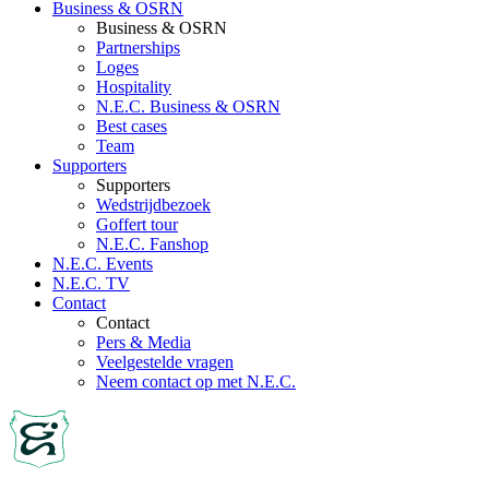
Business & OSRN
Business & OSRN
Partnerships
Loges
Hospitality
N.E.C. Business & OSRN
Best cases
Team
Supporters
Supporters
Wedstrijdbezoek
Goffert tour
N.E.C. Fanshop
N.E.C. Events
N.E.C. TV
Contact
Contact
Pers & Media
Veelgestelde vragen
Neem contact op met N.E.C.