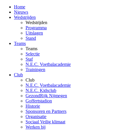
Home
Nieuws
Wedstrijden
Wedstrijden
Programma
Uitslagen
Stand
Teams
Teams
Selectie
Staf
N.E.C. Voetbalacademie
Trainingen
Club
Club
N.E.C. Voetbalacademie
N.E.C. Kidsclub
GezondRijk Nijmegen
Goffertstadion
Historie
Sponsoren en Partners
Organisatie
Sociaal Veilig klimaat
Werken bij