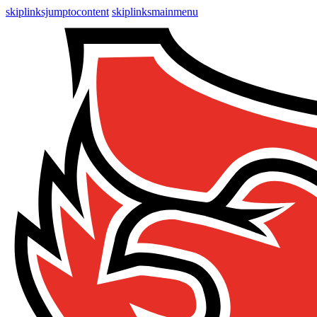
skiplinksjumptocontent
skiplinksmainmenu