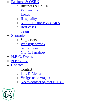
Business & OSRN
Business & OSRN
Partnerships
Loges
Hospitality
N.E.C. Business & OSRN
Best cases
Team
Supporters
Supporters
Wedstrijdbezoek
Goffert tour
N.E.C. Fanshop
N.E.C. Events
N.E.C. TV
Contact
Contact
Pers & Media
Veelgestelde vragen
Neem contact op met N.E.C.