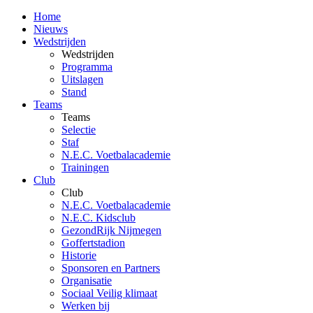
Home
Nieuws
Wedstrijden
Wedstrijden
Programma
Uitslagen
Stand
Teams
Teams
Selectie
Staf
N.E.C. Voetbalacademie
Trainingen
Club
Club
N.E.C. Voetbalacademie
N.E.C. Kidsclub
GezondRijk Nijmegen
Goffertstadion
Historie
Sponsoren en Partners
Organisatie
Sociaal Veilig klimaat
Werken bij