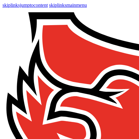
skiplinksjumptocontent
skiplinksmainmenu