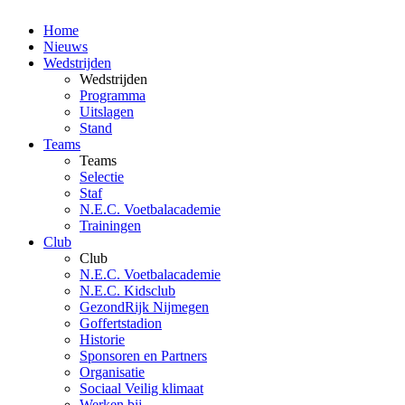
Home
Nieuws
Wedstrijden
Wedstrijden
Programma
Uitslagen
Stand
Teams
Teams
Selectie
Staf
N.E.C. Voetbalacademie
Trainingen
Club
Club
N.E.C. Voetbalacademie
N.E.C. Kidsclub
GezondRijk Nijmegen
Goffertstadion
Historie
Sponsoren en Partners
Organisatie
Sociaal Veilig klimaat
Werken bij