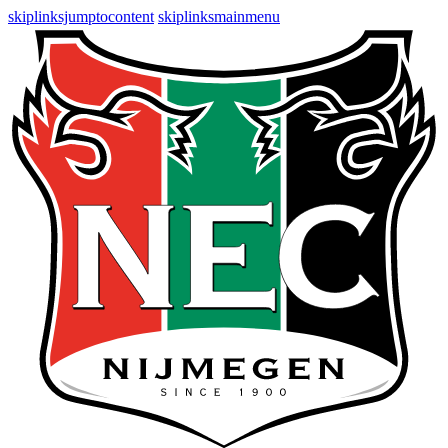
skiplinksjumptocontent
skiplinksmainmenu