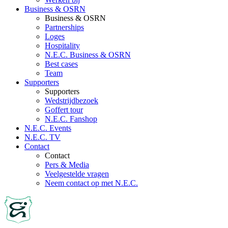
Business & OSRN
Business & OSRN
Partnerships
Loges
Hospitality
N.E.C. Business & OSRN
Best cases
Team
Supporters
Supporters
Wedstrijdbezoek
Goffert tour
N.E.C. Fanshop
N.E.C. Events
N.E.C. TV
Contact
Contact
Pers & Media
Veelgestelde vragen
Neem contact op met N.E.C.