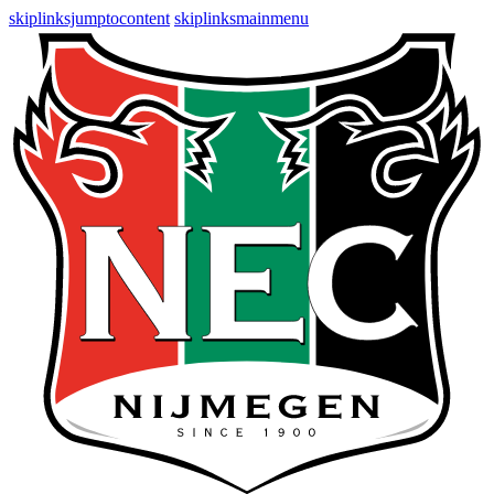
skiplinksjumptocontent
skiplinksmainmenu