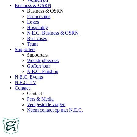
Business & OSRN
Business & OSRN
Partnerships
Loges
Hospitality
N.E.C. Business & OSRN
Best cases
Team
Supporters
Supporters
Wedstrijdbezoek
Goffert tour
N.E.C. Fanshop
N.E.C. Events
N.E.C. TV
Contact
Contact
Pers & Media
Veelgestelde vragen
Neem contact op met N.E.C.