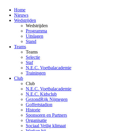
Home
Nieuws
Wedstrijden
Wedstrijden
Programma
Uitslagen
Stand
Teams
Teams
Selectie
Staf
N.E.C. Voetbalacademie
Trainingen
Club
Club
N.E.C. Voetbalacademie
N.E.C. Kidsclub
GezondRijk Nijmegen
Goffertstadion
Historie
Sponsoren en Partners
Organisatie
Sociaal Veilig klimaat
Werken bij