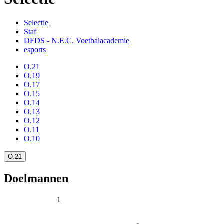
Selectie
Staf
DFDS - N.E.C. Voetbalacademie
esports
O.21
O.19
O.17
O.15
O.14
O.13
O.12
O.11
O.10
O.21
Doelmannen
1