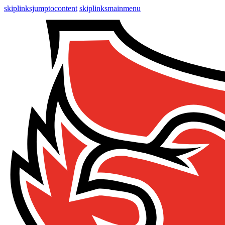
skiplinksjumptocontent
skiplinksmainmenu