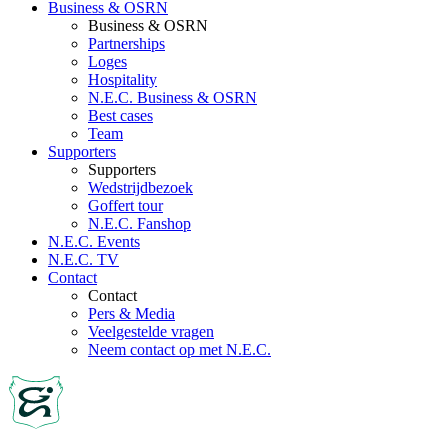
Business & OSRN
Business & OSRN
Partnerships
Loges
Hospitality
N.E.C. Business & OSRN
Best cases
Team
Supporters
Supporters
Wedstrijdbezoek
Goffert tour
N.E.C. Fanshop
N.E.C. Events
N.E.C. TV
Contact
Contact
Pers & Media
Veelgestelde vragen
Neem contact op met N.E.C.