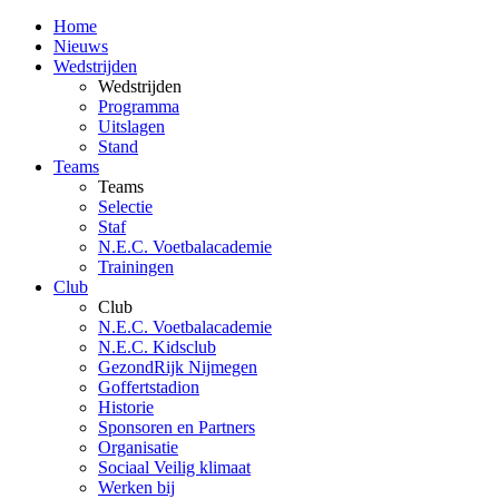
Home
Nieuws
Wedstrijden
Wedstrijden
Programma
Uitslagen
Stand
Teams
Teams
Selectie
Staf
N.E.C. Voetbalacademie
Trainingen
Club
Club
N.E.C. Voetbalacademie
N.E.C. Kidsclub
GezondRijk Nijmegen
Goffertstadion
Historie
Sponsoren en Partners
Organisatie
Sociaal Veilig klimaat
Werken bij