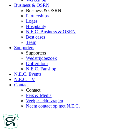
Business & OSRN
Business & OSRN
Partnerships
Loges
Hospitality
N.E.C. Business & OSRN
Best cases
Team
Supporters
Supporters
Wedstrijdbezoek
Goffert tour
N.E.C. Fanshop
N.E.C. Events
N.E.C. TV
Contact
Contact
Pers & Media
Veelgestelde vragen
Neem contact op met N.E.C.