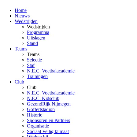
Home
Nieuws
Wedstrijden
Wedstrijden
Programma
Uitslagen
Stand
Teams
Teams
Selectie
Staf
N.E.C. Voetbalacademie
Trainingen
Club
Club
N.E.C. Voetbalacademie
N.E.C. Kidsclub
GezondRijk Nijmegen
Goffertstadion
Historie
Sponsoren en Partners
Organisatie
Sociaal Veilig klimaat
Werken bij