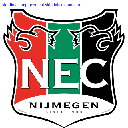
skiplinksjumptocontent
skiplinksmainmenu