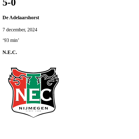
5-0
De Adelaarshorst
7 december, 2024
‘93 min’
N.E.C.