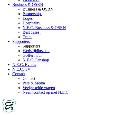
Business & OSRN
Business & OSRN
Partnerships
Loges
Hospitality
N.E.C. Business & OSRN
Best cases
Team
Supporters
Supporters
Wedstrijdbezoek
Goffert tour
N.E.C. Fanshop
N.E.C. Events
N.E.C. TV
Contact
Contact
Pers & Media
Veelgestelde vragen
Neem contact op met N.E.C.