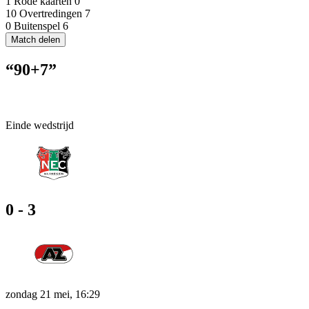
1
Rode kaarten
0
10
Overtredingen
7
0
Buitenspel
6
Match delen
“90+7”
Einde wedstrijd
0 - 3
zondag 21 mei, 16:29