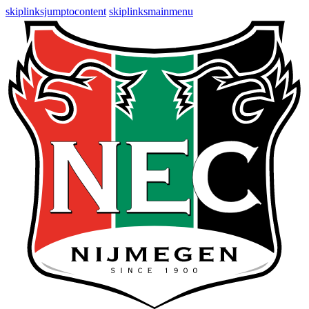
skiplinksjumptocontent
skiplinksmainmenu