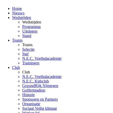
Home
Nieuws
Wedstrijden
Wedstrijden
Programma
Uitslagen
Stand
Teams
Teams
Selectie
Staf
N.E.C. Voetbalacademie
Trainingen
Club
Club
N.E.C. Voetbalacademie
N.E.C. Kidsclub
GezondRijk Nijmegen
Goffertstadion
Historie
Sponsoren en Partners
Organisatie
Sociaal Veilig klimaat
Werken bij