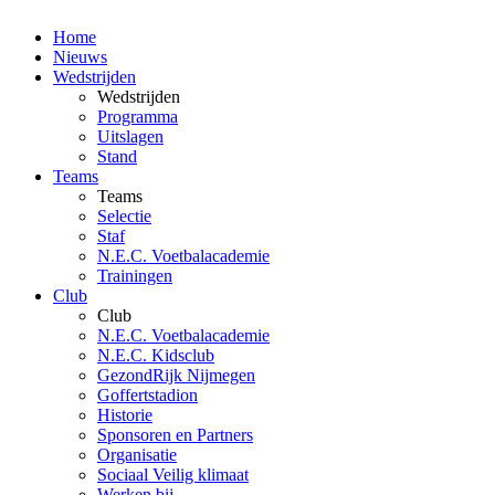
Home
Nieuws
Wedstrijden
Wedstrijden
Programma
Uitslagen
Stand
Teams
Teams
Selectie
Staf
N.E.C. Voetbalacademie
Trainingen
Club
Club
N.E.C. Voetbalacademie
N.E.C. Kidsclub
GezondRijk Nijmegen
Goffertstadion
Historie
Sponsoren en Partners
Organisatie
Sociaal Veilig klimaat
Werken bij