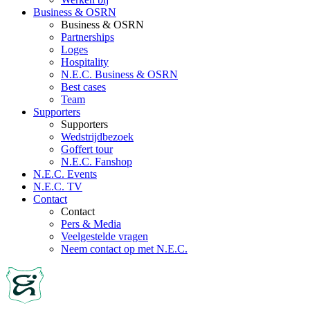
Business & OSRN
Business & OSRN
Partnerships
Loges
Hospitality
N.E.C. Business & OSRN
Best cases
Team
Supporters
Supporters
Wedstrijdbezoek
Goffert tour
N.E.C. Fanshop
N.E.C. Events
N.E.C. TV
Contact
Contact
Pers & Media
Veelgestelde vragen
Neem contact op met N.E.C.