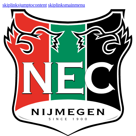
skiplinksjumptocontent
skiplinksmainmenu