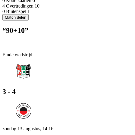
0
Rode kaarten
0
4
Overtredingen
10
0
Buitenspel
1
Match delen
“90+10”
Einde wedstrijd
3 - 4
zondag 13 augustus, 14:16