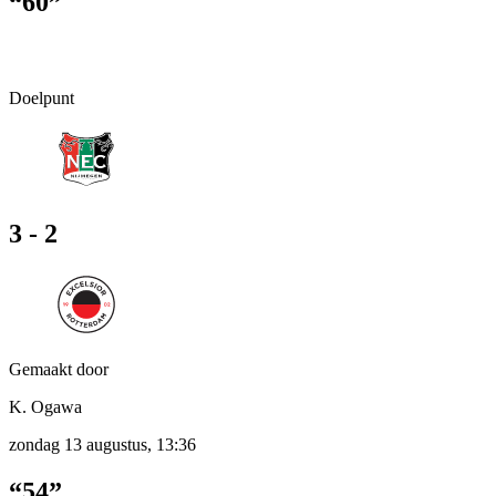
“60”
Doelpunt
3 - 2
Gemaakt door
K. Ogawa
zondag 13 augustus, 13:36
“54”