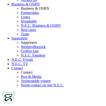
Business & OSRN
Business & OSRN
Partnerships
Loges
Hospitality
N.E.C. Business & OSRN
Best cases
Team
Supporters
Supporters
Wedstrijdbezoek
Goffert tour
N.E.C. Fanshop
N.E.C. Events
N.E.C. TV
Contact
Contact
Pers & Media
Veelgestelde vragen
Neem contact op met N.E.C.