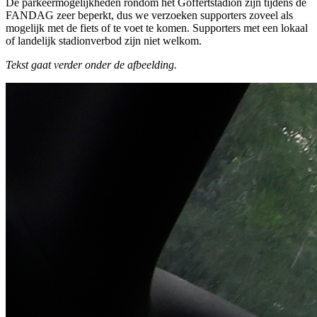
De parkeermogelijkheden rondom het Goffertstadion zijn tijdens de
FANDAG zeer beperkt, dus we verzoeken supporters zoveel als
mogelijk met de fiets of te voet te komen. Supporters met een lokaal
of landelijk stadionverbod zijn niet welkom.
Tekst gaat verder onder de afbeelding.