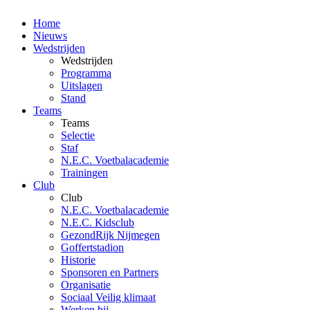
Home
Nieuws
Wedstrijden
Wedstrijden
Programma
Uitslagen
Stand
Teams
Teams
Selectie
Staf
N.E.C. Voetbalacademie
Trainingen
Club
Club
N.E.C. Voetbalacademie
N.E.C. Kidsclub
GezondRijk Nijmegen
Goffertstadion
Historie
Sponsoren en Partners
Organisatie
Sociaal Veilig klimaat
Werken bij