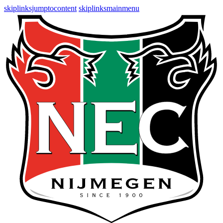
skiplinksjumptocontent
skiplinksmainmenu