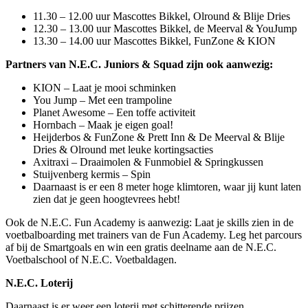
11.30 – 12.00 uur Mascottes Bikkel, Olround & Blije Dries
12.30 – 13.00 uur Mascottes Bikkel, de Meerval & YouJump
13.30 – 14.00 uur Mascottes Bikkel, FunZone & KION
Partners van N.E.C. Juniors & Squad zijn ook aanwezig:
KION – Laat je mooi schminken
You Jump – Met een trampoline
Planet Awesome – Een toffe activiteit
Hornbach – Maak je eigen goal!
Heijderbos & FunZone & Prett Inn & De Meerval & Blije
Dries & Olround met leuke kortingsacties
Axitraxi – Draaimolen & Funmobiel & Springkussen
Stuijvenberg kermis – Spin
Daarnaast is er een 8 meter hoge klimtoren, waar jij kunt laten
zien dat je geen hoogtevrees hebt!
Ook de N.E.C. Fun Academy is aanwezig: Laat je skills zien in de
voetbalboarding met trainers van de Fun Academy. Leg het parcours
af bij de Smartgoals en win een gratis deelname aan de N.E.C.
Voetbalschool of N.E.C. Voetbaldagen.
N.E.C. Loterij
Daarnaast is er weer een loterij met schitterende prijzen