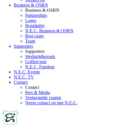
Business & OSRN
Business & OSRN
Partnerships
Loges
Hospitality
N.E.C. Business & OSRN
Best cases
Team
Supporters
Supporters
Wedstrijdbezoek
Goffert tour
N.E.C. Fanshop
N.E.C. Events
N.E.C. TV
Contact
Contact
Pers & Media
Veelgestelde vragen
Neem contact op met N.E.C.