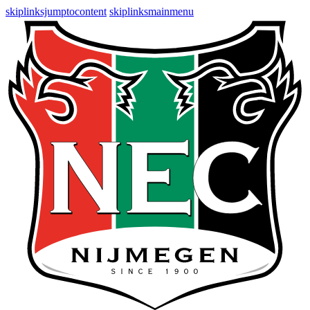
skiplinksjumptocontent
skiplinksmainmenu