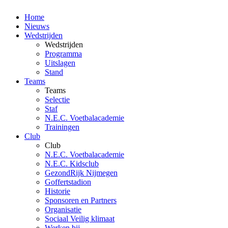
Home
Nieuws
Wedstrijden
Wedstrijden
Programma
Uitslagen
Stand
Teams
Teams
Selectie
Staf
N.E.C. Voetbalacademie
Trainingen
Club
Club
N.E.C. Voetbalacademie
N.E.C. Kidsclub
GezondRijk Nijmegen
Goffertstadion
Historie
Sponsoren en Partners
Organisatie
Sociaal Veilig klimaat
Werken bij