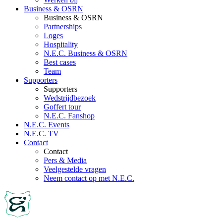
Business & OSRN
Business & OSRN
Partnerships
Loges
Hospitality
N.E.C. Business & OSRN
Best cases
Team
Supporters
Supporters
Wedstrijdbezoek
Goffert tour
N.E.C. Fanshop
N.E.C. Events
N.E.C. TV
Contact
Contact
Pers & Media
Veelgestelde vragen
Neem contact op met N.E.C.