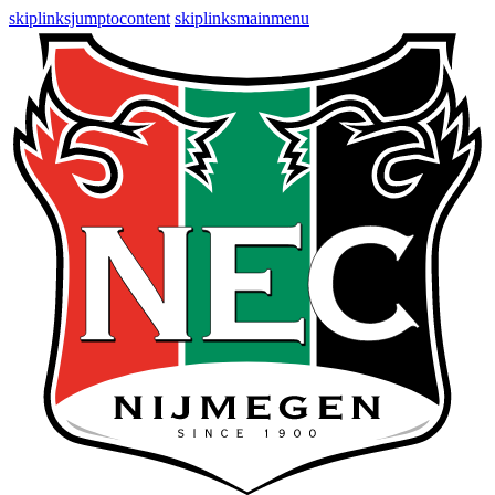
skiplinksjumptocontent
skiplinksmainmenu