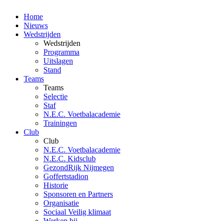
Home
Nieuws
Wedstrijden
Wedstrijden
Programma
Uitslagen
Stand
Teams
Teams
Selectie
Staf
N.E.C. Voetbalacademie
Trainingen
Club
Club
N.E.C. Voetbalacademie
N.E.C. Kidsclub
GezondRijk Nijmegen
Goffertstadion
Historie
Sponsoren en Partners
Organisatie
Sociaal Veilig klimaat
Werken bij