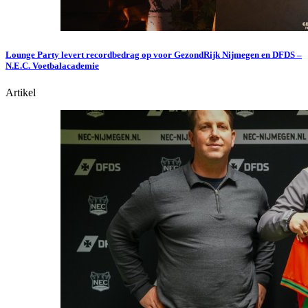
Lounge Party levert recordbedrag op voor GezondRijk Nijmegen en DFDS –
N.E.C. Voetbalacademie
Artikel