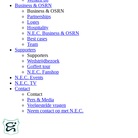
Business & OSRN
Business & OSRN
Partnerships
Loges
Hospitality
N.E.C. Business & OSRN
Best cases
Team
Supporters
Supporters
Wedstrijdbezoek
Goffert tour
N.E.C. Fanshop
N.E.C. Events
N.E.C. TV
Contact
Contact
Pers & Media
Veelgestelde vragen
Neem contact op met N.E.C.