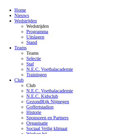
Home
Nieuws
Wedstrijden
Wedstrijden
Programma
Uitslagen
Stand
Teams
Teams
Selectie
Staf
N.E.C. Voetbalacademie
Trainingen
Club
Club
N.E.C. Voetbalacademie
N.E.C. Kidsclub
GezondRijk Nijmegen
Goffertstadion
Historie
Sponsoren en Partners
Organisatie
Sociaal Veilig klimaat
Werken bij