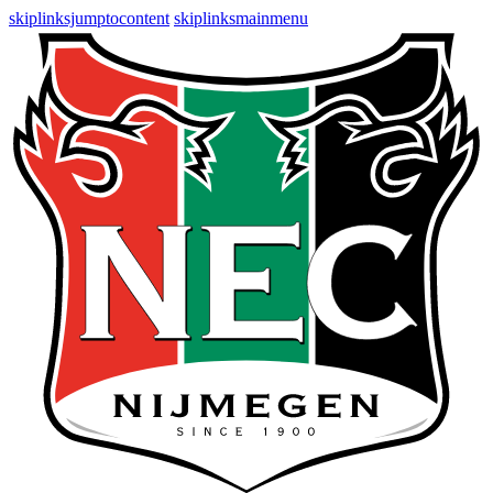
skiplinksjumptocontent
skiplinksmainmenu