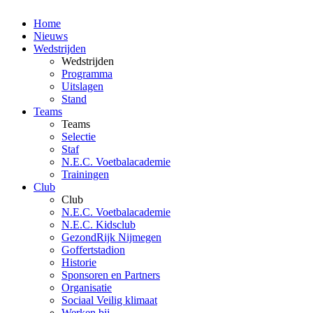
Home
Nieuws
Wedstrijden
Wedstrijden
Programma
Uitslagen
Stand
Teams
Teams
Selectie
Staf
N.E.C. Voetbalacademie
Trainingen
Club
Club
N.E.C. Voetbalacademie
N.E.C. Kidsclub
GezondRijk Nijmegen
Goffertstadion
Historie
Sponsoren en Partners
Organisatie
Sociaal Veilig klimaat
Werken bij