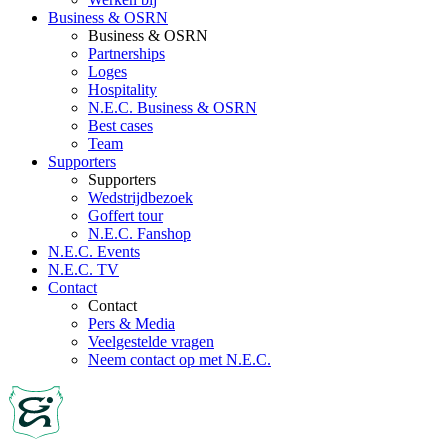
Business & OSRN
Business & OSRN
Partnerships
Loges
Hospitality
N.E.C. Business & OSRN
Best cases
Team
Supporters
Supporters
Wedstrijdbezoek
Goffert tour
N.E.C. Fanshop
N.E.C. Events
N.E.C. TV
Contact
Contact
Pers & Media
Veelgestelde vragen
Neem contact op met N.E.C.