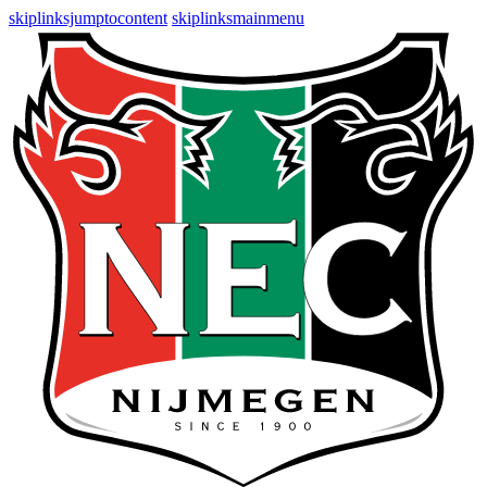
skiplinksjumptocontent
skiplinksmainmenu