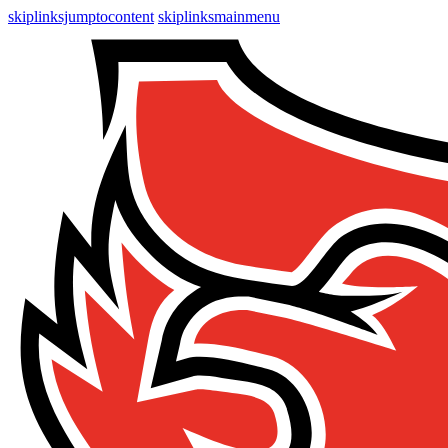
skiplinksjumptocontent
skiplinksmainmenu