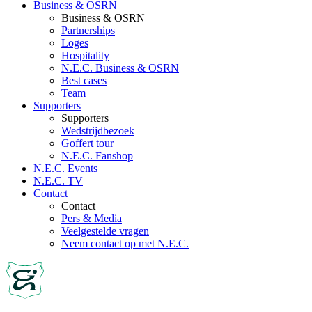
Business & OSRN
Business & OSRN
Partnerships
Loges
Hospitality
N.E.C. Business & OSRN
Best cases
Team
Supporters
Supporters
Wedstrijdbezoek
Goffert tour
N.E.C. Fanshop
N.E.C. Events
N.E.C. TV
Contact
Contact
Pers & Media
Veelgestelde vragen
Neem contact op met N.E.C.