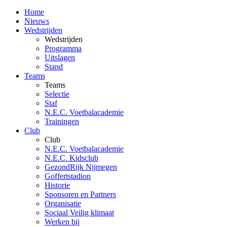
Home
Nieuws
Wedstrijden
Wedstrijden
Programma
Uitslagen
Stand
Teams
Teams
Selectie
Staf
N.E.C. Voetbalacademie
Trainingen
Club
Club
N.E.C. Voetbalacademie
N.E.C. Kidsclub
GezondRijk Nijmegen
Goffertstadion
Historie
Sponsoren en Partners
Organisatie
Sociaal Veilig klimaat
Werken bij