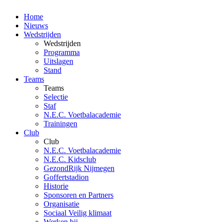
Home
Nieuws
Wedstrijden
Wedstrijden
Programma
Uitslagen
Stand
Teams
Teams
Selectie
Staf
N.E.C. Voetbalacademie
Trainingen
Club
Club
N.E.C. Voetbalacademie
N.E.C. Kidsclub
GezondRijk Nijmegen
Goffertstadion
Historie
Sponsoren en Partners
Organisatie
Sociaal Veilig klimaat
Werken bij