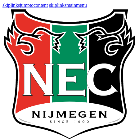
skiplinksjumptocontent
skiplinksmainmenu