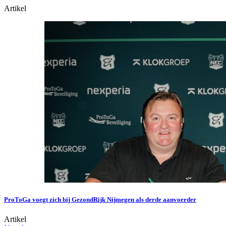
Artikel
ProToGa voegt zich bij GezondRijk Nijmegen als derde aanvoerder
Artikel