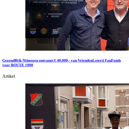
GezondRijk Nijmegen ontvangt € 40.000,- van VriendenLoterij FanFonds
voor ROUTE 1900
Artikel