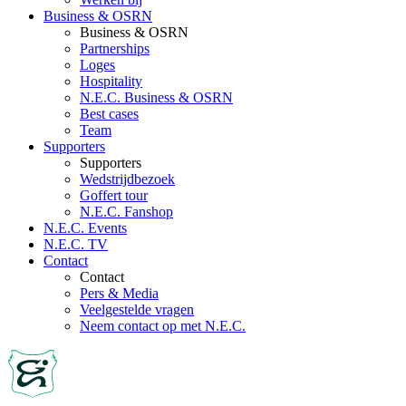
Business & OSRN
Business & OSRN
Partnerships
Loges
Hospitality
N.E.C. Business & OSRN
Best cases
Team
Supporters
Supporters
Wedstrijdbezoek
Goffert tour
N.E.C. Fanshop
N.E.C. Events
N.E.C. TV
Contact
Contact
Pers & Media
Veelgestelde vragen
Neem contact op met N.E.C.