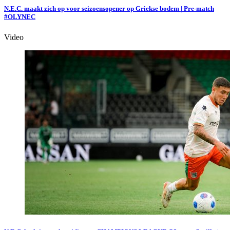
N.E.C. maakt zich op voor seizoensopener op Griekse bodem | Pre-match
#OLYNEC
Video