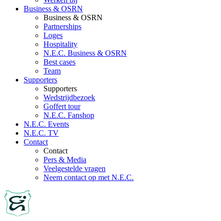
Business & OSRN
Business & OSRN
Partnerships
Loges
Hospitality
N.E.C. Business & OSRN
Best cases
Team
Supporters
Supporters
Wedstrijdbezoek
Goffert tour
N.E.C. Fanshop
N.E.C. Events
N.E.C. TV
Contact
Contact
Pers & Media
Veelgestelde vragen
Neem contact op met N.E.C.