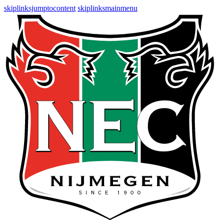
skiplinksjumptocontent
skiplinksmainmenu