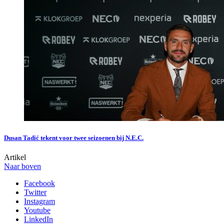
Dusan Tadić tekent voor twee seizoenen bij N.E.C.
Artikel
Naar boven
Facebook
Twitter
Instagram
Youtube
LinkedIn