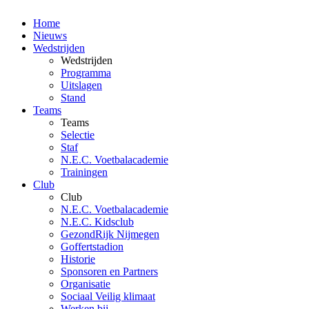
Home
Nieuws
Wedstrijden
Wedstrijden
Programma
Uitslagen
Stand
Teams
Teams
Selectie
Staf
N.E.C. Voetbalacademie
Trainingen
Club
Club
N.E.C. Voetbalacademie
N.E.C. Kidsclub
GezondRijk Nijmegen
Goffertstadion
Historie
Sponsoren en Partners
Organisatie
Sociaal Veilig klimaat
Werken bij