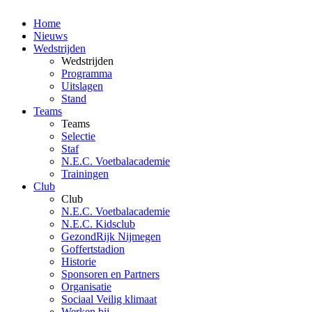
Home
Nieuws
Wedstrijden
Wedstrijden
Programma
Uitslagen
Stand
Teams
Teams
Selectie
Staf
N.E.C. Voetbalacademie
Trainingen
Club
Club
N.E.C. Voetbalacademie
N.E.C. Kidsclub
GezondRijk Nijmegen
Goffertstadion
Historie
Sponsoren en Partners
Organisatie
Sociaal Veilig klimaat
Werken bij