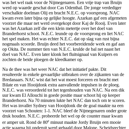
was het wel raak voor de Nijmegenaren. Een vrije trap van Bruijn
werd op waarde geschat door Cas Odenthal. De jonge verdediger
verschalkte doelman Olij en bracht N.E.C. op voorsprong. NAC
kwam even later bijna op gelijke hoogte. Azarkan gaf een afgemeten
voorzet die maar net werd overgekopt door Kaj de Rooij. Even later
was het Azarkan zelf die een klein metertje over het doel van
Branderhorst schoot. N.E.C. leunde op de voorsprong en liet NAC
het spel maken. Het was echter N.E.C. dat op slag van rust bijna
nogmaals scoorde. Bruijn deed het voorbereidende werk en gaf aan
op Okita. De nummer tien van N.E.C. krulde de bal net naast het
doel van NAC. Even later klonk het fluitsignaal van Kuipers en
zochten de beide ploegen de kleedkamer op.
Na de thee was het weer NAC dat het initiatief pakte. Dit
resulteerde in enkele gevaarlijke uitbraken over de zijkanten van de
Bredanaars. NAC wist dat het wat moest forceren en bracht met
Bilate en van Hooijdonk extra aanvallende impulsen in de ploeg.
N.E.C. was veroordeeld tot het tegenhouden van NAC. Na een dik
uur kwam El Allouchi in goede positie maar schoot hij op keeper
Branderhorst. Na 70 minuten lukte het NAC dan toch om te scoren.
Het was invaller Sydney van Hooijdonk die de goal maakte na een
voorzet van Schouten: 1-1. NAC bleef de Nijmegenaren onder grote
druk houden. N.E.C. probeerde het wel op de counter maar kwam
e
er amper uit. Rond de 80
minuut maakte Jordy Bruijn een mooie
actie waarna hij onderuit werd gehaald door Malone. Scheidsrechter