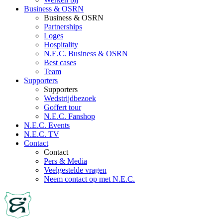
Business & OSRN
Business & OSRN
Partnerships
Loges
Hospitality
N.E.C. Business & OSRN
Best cases
Team
Supporters
Supporters
Wedstrijdbezoek
Goffert tour
N.E.C. Fanshop
N.E.C. Events
N.E.C. TV
Contact
Contact
Pers & Media
Veelgestelde vragen
Neem contact op met N.E.C.