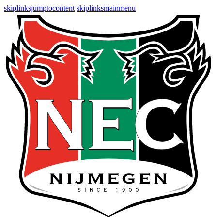
skiplinksjumptocontent
skiplinksmainmenu