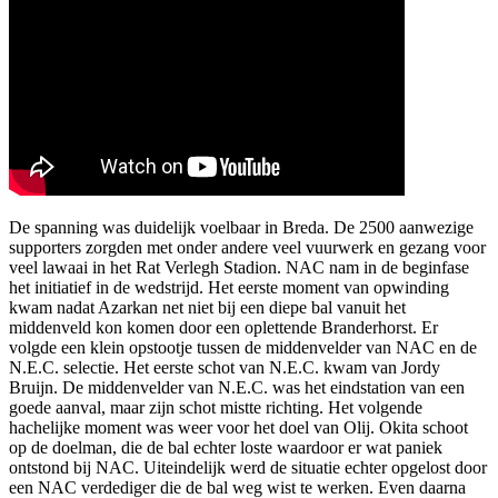
De spanning was duidelijk voelbaar in Breda. De 2500 aanwezige
supporters zorgden met onder andere veel vuurwerk en gezang voor
veel lawaai in het Rat Verlegh Stadion. NAC nam in de beginfase
het initiatief in de wedstrijd. Het eerste moment van opwinding
kwam nadat Azarkan net niet bij een diepe bal vanuit het
middenveld kon komen door een oplettende Branderhorst. Er
volgde een klein opstootje tussen de middenvelder van NAC en de
N.E.C. selectie. Het eerste schot van N.E.C. kwam van Jordy
Bruijn. De middenvelder van N.E.C. was het eindstation van een
goede aanval, maar zijn schot mistte richting. Het volgende
hachelijke moment was weer voor het doel van Olij. Okita schoot
op de doelman, die de bal echter loste waardoor er wat paniek
ontstond bij NAC. Uiteindelijk werd de situatie echter opgelost door
een NAC verdediger die de bal weg wist te werken. Even daarna