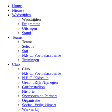
Home
Nieuws
Wedstrijden
Wedstrijden
Programma
Uitslagen
Stand
Teams
Teams
Selectie
Staf
N.E.C. Voetbalacademie
Trainingen
Club
Club
N.E.C. Voetbalacademie
N.E.C. Kidsclub
GezondRijk Nijmegen
Goffertstadion
Historie
Sponsoren en Partners
Organisatie
Sociaal Veilig klimaat
Werken bij