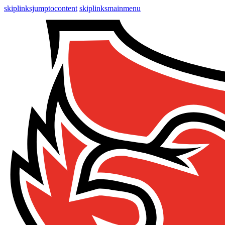
skiplinksjumptocontent
skiplinksmainmenu