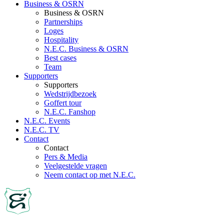
Business & OSRN
Business & OSRN
Partnerships
Loges
Hospitality
N.E.C. Business & OSRN
Best cases
Team
Supporters
Supporters
Wedstrijdbezoek
Goffert tour
N.E.C. Fanshop
N.E.C. Events
N.E.C. TV
Contact
Contact
Pers & Media
Veelgestelde vragen
Neem contact op met N.E.C.