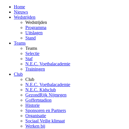
Home
Nieuws
Wedstrijden
Wedstrijden
Programma
Uitslagen
Stand
Teams
Teams
Selectie
Staf
N.E.C. Voetbalacademie
Trainingen
Club
Club
N.E.C. Voetbalacademie
N.E.C. Kidsclub
GezondRijk Nijmegen
Goffertstadion
Historie
Sponsoren en Partners
Organisatie
Sociaal Veilig klimaat
Werken bij