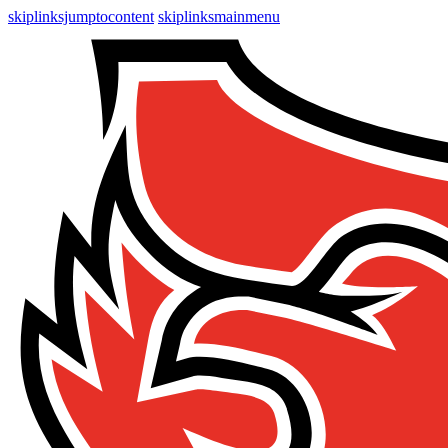
skiplinksjumptocontent
skiplinksmainmenu