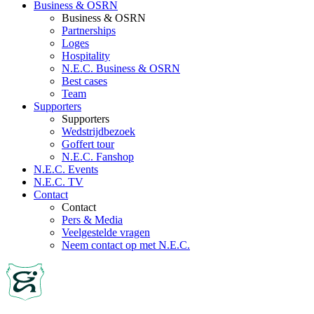
Business & OSRN
Business & OSRN
Partnerships
Loges
Hospitality
N.E.C. Business & OSRN
Best cases
Team
Supporters
Supporters
Wedstrijdbezoek
Goffert tour
N.E.C. Fanshop
N.E.C. Events
N.E.C. TV
Contact
Contact
Pers & Media
Veelgestelde vragen
Neem contact op met N.E.C.