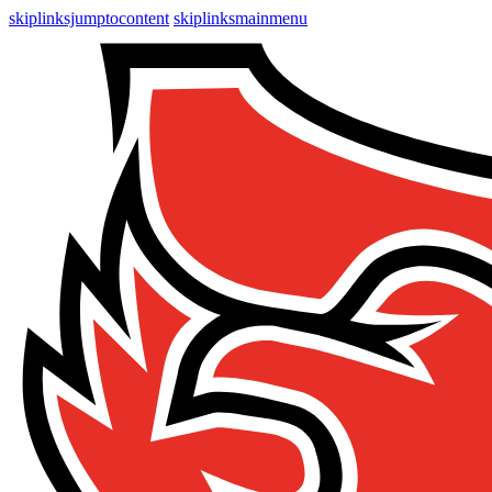
skiplinksjumptocontent
skiplinksmainmenu