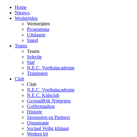
Home
Nieuws
Wedstrijden
Wedstrijden
Programma
Uitslagen
Stand
Teams
Teams
Selectie
Staf
N.E.C. Voetbalacademie
Trainingen
Club
Club
N.E.C. Voetbalacademie
N.E.C. Kidsclub
GezondRijk Nijmegen
Goffertstadion
Historie
Sponsoren en Partners
Organisatie
Sociaal Veilig klimaat
Werken bij