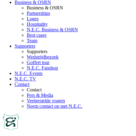
Business & OSRN
Business & OSRN
Partnerships
Loges
Hospitality
N.E.C. Business & OSRN
Best cases
Team
Supporters
Supporters
Wedstrijdbezoek
Goffert tour
N.E.C. Fanshop
N.E.C. Events
N.E.C. TV
Contact
Contact
Pers & Media
Veelgestelde vragen
Neem contact op met N.E.C.