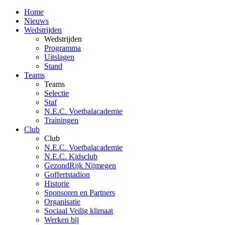
Home
Nieuws
Wedstrijden
Wedstrijden
Programma
Uitslagen
Stand
Teams
Teams
Selectie
Staf
N.E.C. Voetbalacademie
Trainingen
Club
Club
N.E.C. Voetbalacademie
N.E.C. Kidsclub
GezondRijk Nijmegen
Goffertstadion
Historie
Sponsoren en Partners
Organisatie
Sociaal Veilig klimaat
Werken bij