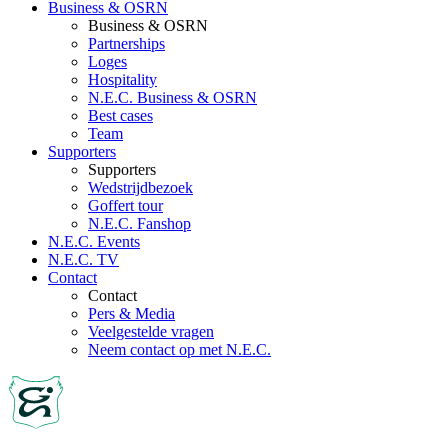
Business & OSRN
Business & OSRN
Partnerships
Loges
Hospitality
N.E.C. Business & OSRN
Best cases
Team
Supporters
Supporters
Wedstrijdbezoek
Goffert tour
N.E.C. Fanshop
N.E.C. Events
N.E.C. TV
Contact
Contact
Pers & Media
Veelgestelde vragen
Neem contact op met N.E.C.