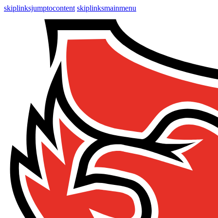
skiplinksjumptocontent
skiplinksmainmenu