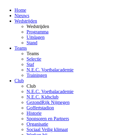
Home
Nieuws
Wedstrijden
Wedstrijden
Programma
Uitslagen
Stand
Teams
Teams
Selectie
Staf
N.E.C. Voetbalacademie
Trainingen
Club
Club
N.E.C. Voetbalacademie
N.E.C. Kidsclub
GezondRijk Nijmegen
Goffertstadion
Historie
Sponsoren en Partners
Organisatie
Sociaal Veilig klimaat
Werken bij