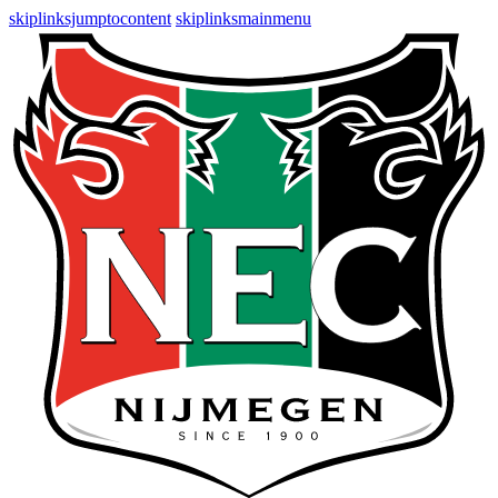
skiplinksjumptocontent
skiplinksmainmenu