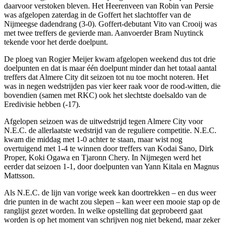
daarvoor verstoken bleven. Het Heerenveen van Robin van Persie
was afgelopen zaterdag in de Goffert het slachtoffer van de
Nijmeegse dadendrang (3-0). Goffert-debutant Vito van Crooij was
met twee treffers de gevierde man. Aanvoerder Bram Nuytinck
tekende voor het derde doelpunt.
De ploeg van Rogier Meijer kwam afgelopen weekend dus tot drie
doelpunten en dat is maar één doelpunt minder dan het totaal aantal
treffers dat Almere City dit seizoen tot nu toe mocht noteren. Het
was in negen wedstrijden pas vier keer raak voor de rood-witten, die
bovendien (samen met RKC) ook het slechtste doelsaldo van de
Eredivisie hebben (-17).
Afgelopen seizoen was de uitwedstrijd tegen Almere City voor
N.E.C. de allerlaatste wedstrijd van de reguliere competitie. N.E.C.
kwam die middag met 1-0 achter te staan, maar wist nog
overtuigend met 1-4 te winnen door treffers van Kodai Sano, Dirk
Proper, Koki Ogawa en Tjaronn Chery. In Nijmegen werd het
eerder dat seizoen 1-1, door doelpunten van Yann Kitala en Magnus
Mattsson.
Als N.E.C. de lijn van vorige week kan doortrekken – en dus weer
drie punten in de wacht zou slepen – kan weer een mooie stap op de
ranglijst gezet worden. In welke opstelling dat geprobeerd gaat
worden is op het moment van schrijven nog niet bekend, maar zeker