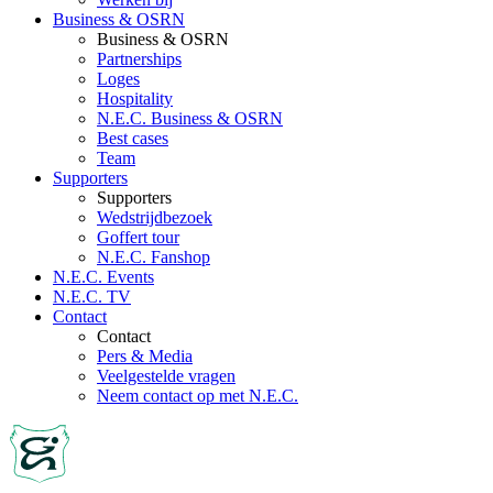
Business & OSRN
Business & OSRN
Partnerships
Loges
Hospitality
N.E.C. Business & OSRN
Best cases
Team
Supporters
Supporters
Wedstrijdbezoek
Goffert tour
N.E.C. Fanshop
N.E.C. Events
N.E.C. TV
Contact
Contact
Pers & Media
Veelgestelde vragen
Neem contact op met N.E.C.